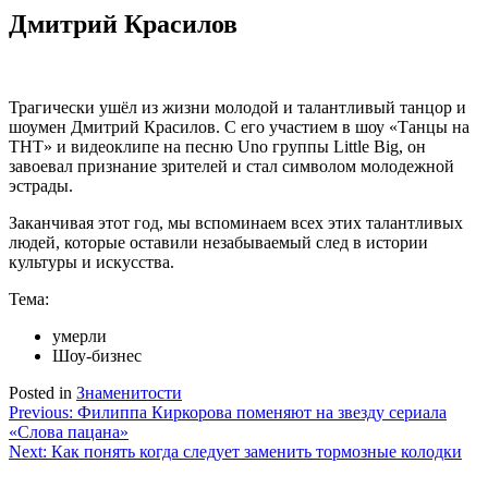
Дмитрий Красилов
Трагически ушёл из жизни молодой и талантливый танцор и
шоумен Дмитрий Красилов. С его участием в шоу «Танцы на
ТНТ» и видеоклипе на песню Uno группы Little Big, он
завоевал признание зрителей и стал символом молодежной
эстрады.
Заканчивая этот год, мы вспоминаем всех этих талантливых
людей, которые оставили незабываемый след в истории
культуры и искусства.
Тема:
умерли
Шоу-бизнес
Posted in
Знаменитости
Навигация
Previous:
Филиппа Киркорова поменяют на звезду сериала
«Слова пацана»
по
Next:
Как понять когда следует заменить тормозные колодки
записям