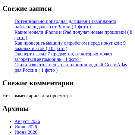
Свежие записи
Потенциально пригодная для жизни экзопланета
найдена недалеко от Земли ( 1 фото )
Какие модели iPhone и iPad получат новые прошивки ( 8
фото )
Как проверить машину с пробегом перед покупкой: 9
важных шагов ( 10 фото )
Эксперт назвал 7 предметов, от которых может
загореться автомобиль ( 1 фото )
Стали известны цены на полноприводный Geely Atlas
для России ( 1 фото )
Свежие комментарии
Нет комментариев для просмотра.
Архивы
Август 2026
Июль 2026
Июнь 2026