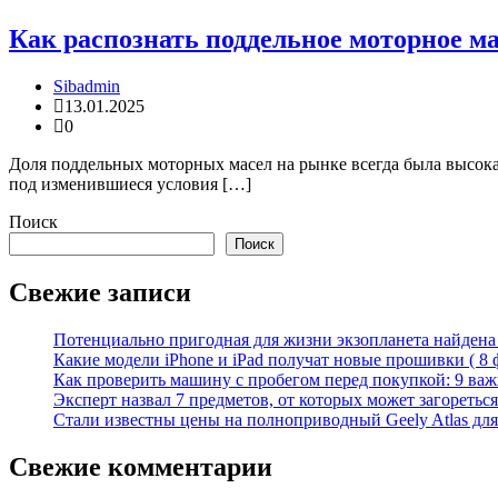
Как распознать поддельное моторное мас
Sibadmin
13.01.2025
0
Доля поддельных моторных масел на рынке всегда была высока
под изменившиеся условия […]
Поиск
Поиск
Свежие записи
Потенциально пригодная для жизни экзопланета найдена н
Какие модели iPhone и iPad получат новые прошивки ( 8 
Как проверить машину с пробегом перед покупкой: 9 важн
Эксперт назвал 7 предметов, от которых может загореться
Стали известны цены на полноприводный Geely Atlas для 
Свежие комментарии