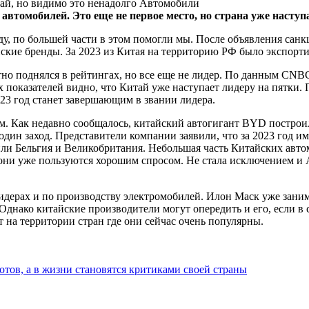
 автомобилей. Это еще не первое место, но страна уже наступа
году, по большей части в этом помогли мы. После объявления са
ские бренды. За 2023 из Китая на территорию РФ было экспортир
о поднялся в рейтингах, но все еще не лидер. По данным CNBC,
 показателей видно, что Китай уже наступает лидеру на пятки.
23 год станет завершающим в звании лидера.
ом. Как недавно сообщалось, китайский автогигант BYD построи
один заход. Представители компании заявили, что за 2023 год и
ли Бельгия и Великобритания. Небольшая часть Китайских авт
они уже пользуются хорошим спросом. Не стала исключением и 
лидерах и по производству электромобилей. Илон Маск уже заним
 Однако китайские производители могут опередить и его, если в
 на территории стран где они сейчас очень популярны.
отов, а в жизни становятся критиками своей страны