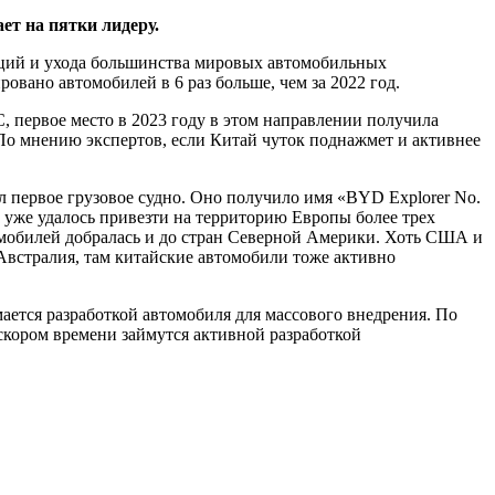
ет на пятки лидеру.
нкций и ухода большинства мировых автомобильных
овано автомобилей в 6 раз больше, чем за 2022 год.
 первое место в 2023 году в этом направлении получила
 По мнению экспертов, если Китай чуток поднажмет и активнее
л первое грузовое судно. Оно получило имя «BYD Explorer No.
м уже удалось привезти на территорию Европы более трех
омобилей добралась и до стран Северной Америки. Хоть США и
Австралия, там китайские автомобили тоже активно
ается разработкой автомобиля для массового внедрения. По
 скором времени займутся активной разработкой