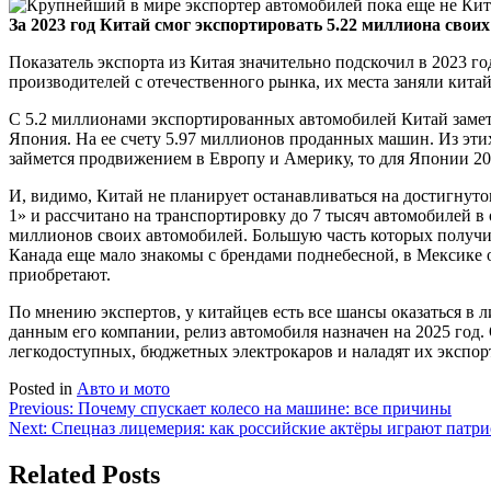
За 2023 год Китай смог экспортировать 5.22 миллиона своих
Показатель экспорта из Китая значительно подскочил в 2023 
производителей с отечественного рынка, их места заняли китай
С 5.2 миллионами экспортированных автомобилей Китай заметн
Япония. На ее счету 5.97 миллионов проданных машин. Из этих
займется продвижением в Европу и Америку, то для Японии 20
И, видимо, Китай не планирует останавливаться на достигнут
1» и рассчитано на транспортировку до 7 тысяч автомобилей в 
миллионов своих автомобилей. Большую часть которых получи
Канада еще мало знакомы с брендами поднебесной, в Мексике 
приобретают.
По мнению экспертов, у китайцев есть все шансы оказаться в 
данным его компании, релиз автомобиля назначен на 2025 год.
легкодоступных, бюджетных электрокаров и наладят их экспорт
Posted in
Авто и мото
Навигация
Previous:
Почему спускает колесо на машине: все причины
Next:
Спецназ лицемерия: как российские актёры играют патри
по
записям
Related Posts