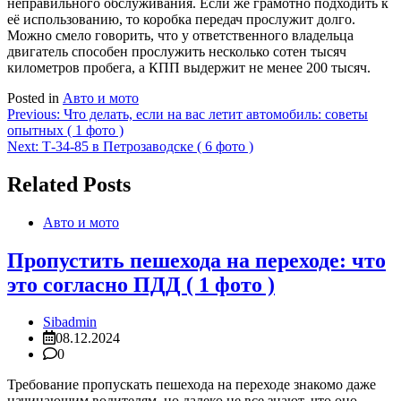
неправильного обслуживания. Если же грамотно подходить к
её использованию, то коробка передач прослужит долго.
Можно смело говорить, что у ответственного владельца
двигатель способен прослужить несколько сотен тысяч
километров пробега, а КПП выдержит не менее 200 тысяч.
Posted in
Авто и мото
Навигация
Previous:
Что делать, если на вас летит автомобиль: советы
опытных ( 1 фото )
по
Next:
Т-34-85 в Петрозаводске ( 6 фото )
записям
Related Posts
Авто и мото
Пропустить пешехода на переходе: что
это согласно ПДД ( 1 фото )
Sibadmin
08.12.2024
0
Требование пропускать пешехода на переходе знакомо даже
начинающим водителям, но далеко не все знают, что оно