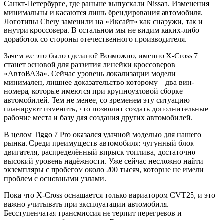
Санкт-Петербурге, где раньше выпускали Nissan. Изменения
минимальны и касаются лишь брендирования автомобиля.
Логотипы Chery заменили на «Иксайт» как снаружи, так и
внутри кроссовера. В остальном мы не видим каких-либо
доработок со стороны отечественного производителя.
Зачем же это было сделано? Возможно, именно X-Cross 7
станет основой для развития линейки кроссоверов
«АвтоВАЗа». Сейчас уровень локализации модели
минимален, лишнее доказательство которому – два вин-
номера, которые имеются при крупноузловой сборке
автомобилей. Тем не менее, со временем эту ситуацию
планируют изменить, что позволит создать дополнительные
рабочие места и базу для создания других автомобилей.
В целом Tiggo 7 Pro оказался удачной моделью для нашего
рынка. Среди преимуществ автомобиля: чугунный блок
двигателя, распределённый впрыск топлива, достаточно
высокий уровень надёжности. Уже сейчас несложно найти
экземпляры с пробегом около 200 тысяч, которые не имели
проблем с основными узлами.
Пока что X-Cross оснащается только вариатором CVT25, и это
важно учитывать при эксплуатации автомобиля.
Бесступенчатая трансмиссия не терпит перегревов и