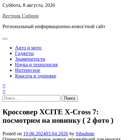
Skip
Суббота, 8 августа, 2026
to
Вестник Сибири
content
Региональный информационно-новостной сайт
Авто и мото
Гаджеты
Знаменитости
Наука и технология
Интересное
Красота и здоровье
Найти:
Кроссовер XCITE X-Cross 7:
посмотрим на новинку ( 2 фото )
Posted on
19.06.2024
03.04.2026
by
Sibadmin
Отечественный рынок новых автомобилей для многих