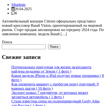
Sibadmin
20.04.2025
0
Автомобильный концерн Citroen официально представил
новый кроссовер Basalt Vision, ориентированный на мировой
рынок. Старт продаж запланирован на середину 2024 года. По
заявлению компании, модель Basalt […]
Поиск
Поиск
Свежие записи
Потенциально пригодная для жизни экзопланета
найдена недалеко от Земли ( 1 фото )
Какие модели iPhone и iPad получат новые прошивки ( 8
фото )
Как проверить машину с пробегом перед покупкой: 9
важных шагов ( 10 фото )
Эксперт назвал 7 предметов, от которых может
загореться автомобиль ( 1 фото )
Стали известны цены на полноприводный Geely Atlas
для России ( 1 фото )