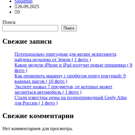
Sibadmin
26.09.2025
0
Поиск
Поиск
Свежие записи
Потенциально пригодная для жизни экзопланета
найдена недалеко от Земли ( 1 фото )
Какие модели iPhone и iPad получат новые прошивки ( 8
фото )
Как проверить машину с пробегом перед покупкой: 9
важных шагов ( 10 фото )
Эксперт назвал 7 предметов, от которых может
загореться автомобиль ( 1 фото )
Стали известны цены на полноприводный Geely Atlas
для России ( 1 фото )
Свежие комментарии
Нет комментариев для просмотра.