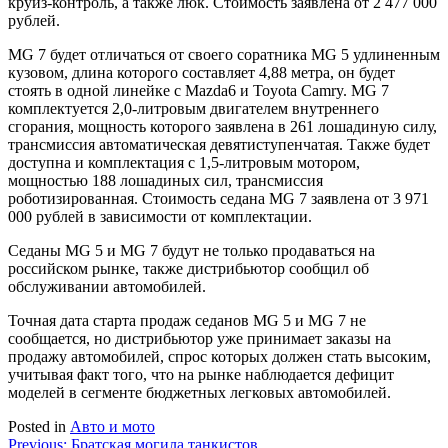
круиз-контроль, а также люк. Стоимость заявлена от 2 477 000
рублей.
MG 7 будет отличаться от своего соратника MG 5 удлиненным
кузовом, длина которого составляет 4,88 метра, он будет
стоять в одной линейке с Mazda6 и Toyota Camry. MG 7
комплектуется 2,0-литровым двигателем внутреннего
сгорания, мощность которого заявлена в 261 лошадиную силу,
трансмиссия автоматическая девятиступенчатая. Также будет
доступна и комплектация с 1,5-литровым мотором,
мощностью 188 лошадиных сил, трансмиссия
роботизированная. Стоимость седана MG 7 заявлена от 3 971
000 рублей в зависимости от комплектации.
Седаны MG 5 и MG 7 будут не только продаваться на
российском рынке, также дистрибьютор сообщил об
обслуживании автомобилей.
Точная дата старта продаж седанов MG 5 и MG 7 не
сообщается, но дистрибьютор уже принимает заказы на
продажу автомобилей, спрос которых должен стать высоким,
учитывая факт того, что на рынке наблюдается дефицит
моделей в сегменте бюджетных легковых автомобилей.
Posted in
Авто и мото
Навигация
Previous:
Братская могила танкистов