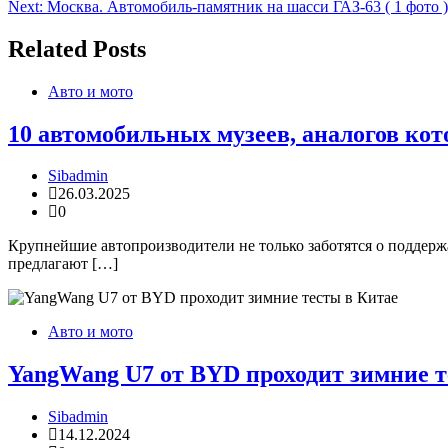
Next:
Москва. Автомобиль-памятник на шасси ГАЗ-63 ( 1 фото )
по
записям
Related Posts
Авто и мото
10 автомобильных музеев, аналогов кото
Sibadmin
26.03.2025
0
Крупнейшие автопроизводители не только заботятся о поддержа
предлагают […]
Авто и мото
YangWang U7 от BYD проходит зимние т
Sibadmin
14.12.2024