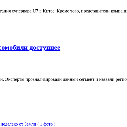
ания суперкара U7 в Китае. Кроме того, представители компан
томобили доступнее
ей. Эксперты проанализировали данный сегмент и назвали реги
едалеко от Земли ( 1 фото )