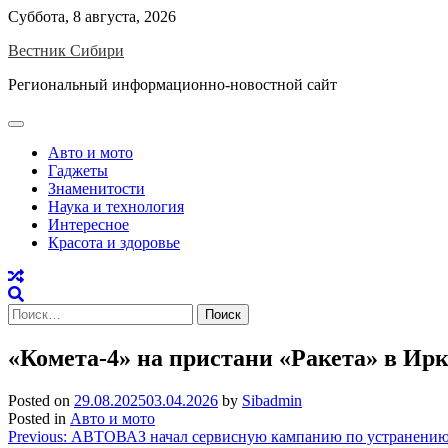
Skip
Суббота, 8 августа, 2026
to
Вестник Сибири
content
Региональный информационно-новостной сайт
Авто и мото
Гаджеты
Знаменитости
Наука и технология
Интересное
Красота и здоровье
Найти:
«Комета-4» на пристани «Ракета» в Ирку
Posted on
29.08.2025
03.04.2026
by
Sibadmin
Posted in
Авто и мото
Навигация
Previous:
АВТОВАЗ начал сервисную кампанию по устранению б