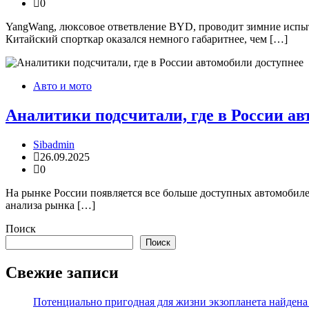
0
YangWang, люксовое ответвление BYD, проводит зимние испыт
Китайский спорткар оказался немного габаритнее, чем […]
Авто и мото
Аналитики подсчитали, где в России ав
Sibadmin
26.09.2025
0
На рынке России появляется все больше доступных автомобил
анализа рынка […]
Поиск
Поиск
Свежие записи
Потенциально пригодная для жизни экзопланета найдена н