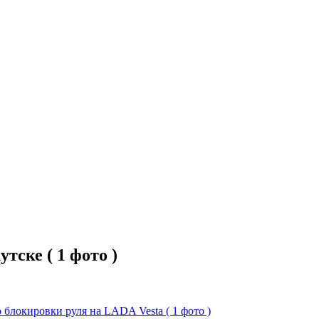
тске ( 1 фото )
локировки руля на LADA Vesta ( 1 фото )