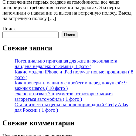
С появлением первых осадков автомобилисты все чаще
игнорируют требования разметки на дорогах. Эксперты
напомнили о наказании за выезд на встречную полосу. Выезд
на встречную полосу […]
Поиск
Поиск
Свежие записи
Потенциально пригодная для жизни экзопланета
найдена недалеко от Земли ( 1 фото )
Какие модели iPhone и iPad получат новые прошивки ( 8
фото )
Как проверить машину с пробегом перед покупкой: 9
важных шагов ( 10 фото )
Эксперт назвал 7 предметов, от которых может
загореться автомобиль ( 1 фото )
Стали известны цены на полноприводный Geely Atlas
для России ( 1 фото )
Свежие комментарии
Нет комментариев для просмотра.