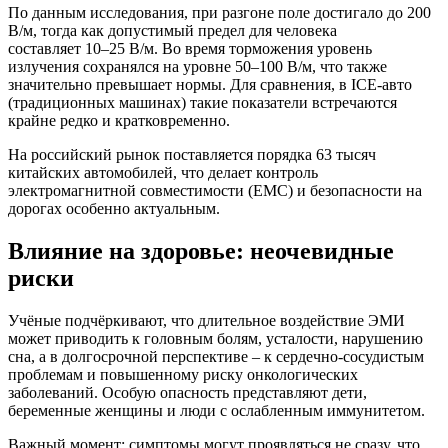
По данным исследования, при разгоне поле достигало до 200
В/м, тогда как допустимый предел для человека
составляет 10–25 В/м. Во время торможения уровень
излучения сохранялся на уровне 50–100 В/м, что также
значительно превышает нормы. Для сравнения, в ICE-авто
(традиционных машинах) такие показатели встречаются
крайне редко и кратковременно.
На российский рынок поставляется порядка 63 тысяч
китайских автомобилей, что делает контроль
электромагнитной совместимости (EMC) и безопасности на
дорогах особенно актуальным.
Влияние на здоровье: неочевидные
риски
Учёные подчёркивают, что длительное воздействие ЭМИ
может приводить к головным болям, усталости, нарушению
сна, а в долгосрочной перспективе – к сердечно-сосудистым
проблемам и повышенному риску онкологических
заболеваний. Особую опасность представляют дети,
беременные женщины и люди с ослабленным иммунитетом.
Важный момент: симптомы могут проявляться не сразу, что