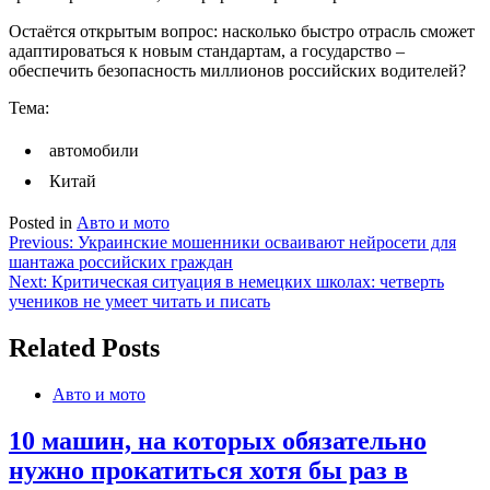
Остаётся открытым вопрос: насколько быстро отрасль сможет
адаптироваться к новым стандартам, а государство –
обеспечить безопасность миллионов российских водителей?
Тема:
автомобили
Китай
Posted in
Авто и мото
Навигация
Previous:
Украинские мошенники осваивают нейросети для
шантажа российских граждан
по
Next:
Критическая ситуация в немецких школах: четверть
записям
учеников не умеет читать и писать
Related Posts
Авто и мото
10 машин, на которых обязательно
нужно прокатиться хотя бы раз в