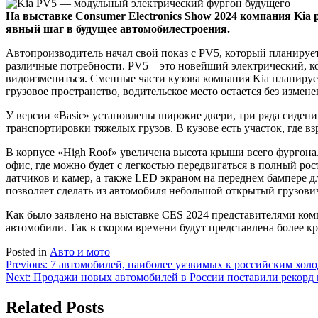
На выставке Consumer Electronics Show 2024 компания Kia 
явный шаг в будущее автомобилестроения.
Автопроизводитель начал свой показ с PV5, который планируетс
различные потребности. PV5 – это новейший электрический, 
видоизмениться. Сменные части кузова компания Kia планируе
грузовое пространство, водительское место остается без измене
У версии «Basic» установлены широкие двери, три ряда сиден
транспортировки тяжелых грузов. В кузове есть участок, где в
В корпусе «High Roof» увеличена высота крыши всего фургона
офис, где можно будет с легкостью передвигаться в полный ро
датчиков и камер, а также LED экраном на переднем бампере 
позволяет сделать из автомобиля небольшой открытый грузови
Как было заявлено на выставке CES 2024 представителями комп
автомобили. Так в скором времени будут представлена более 
Posted in
Авто и мото
Навигация
Previous:
7 автомобилей, наиболее уязвимых к российским холод
Next:
Продажи новых автомобилей в России поставили рекорд 
по
записям
Related Posts