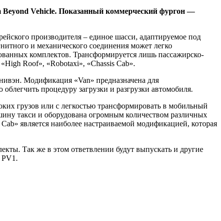
rm Beyond Vehicle. Показанный коммерческий фургон —
орейского производителя – единое шасси, адаптируемое под
нитного и механического соединения может легко
рованных комплектов. Трансформируется лишь пассажирско-
«High Roof», «Robotaxi», «Chassis Cab».
инивэн. Модификация «Van» предназначена для
но облегчить процедуру загрузки и разгрузки автомобиля.
соких грузов или с легкостью трансформировать в мобильный
машину такси и оборудована огромным количеством различных
 Cab» является наиболее настраиваемой модификацией, которая
екты. Так же в этом ответвлении будут выпускать и другие
 PV1.