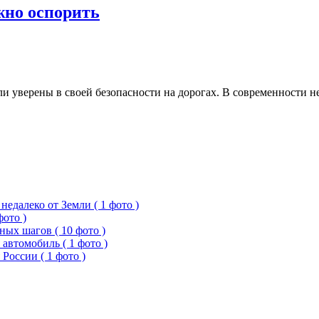
жно оспорить
и уверены в своей безопасности на дорогах. В современности не
едалеко от Земли ( 1 фото )
фото )
ых шагов ( 10 фото )
 автомобиль ( 1 фото )
России ( 1 фото )