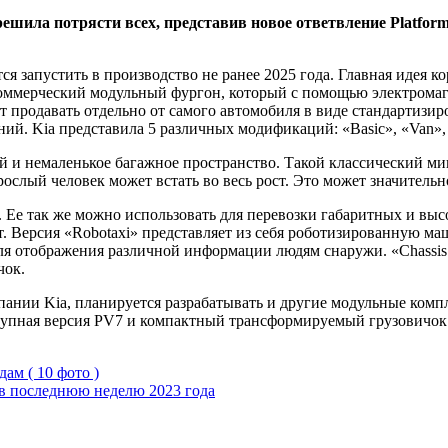
решила потрясти всех, представив новое ответвление Platfo
я запустить в производство не ранее 2025 года. Главная идея к
коммерческий модульный фургон, который с помощью электромаг
т продавать отдельно от самого автомобиля в виде стандартизи
ний. Kia представила 5 различных модификаций: «Basic», «Van», 
ий и немаленькое багажное пространство. Такой классический м
зрослый человек может встать во весь рост. Это может значитель
. Ее так же можно использовать для перевозки габаритных и вы
ст. Версия «Robotaxi» представляет из себя роботизированную 
для отображения различной информации людям снаружи. «Chassis
чок.
ании Kia, планируется разрабатывать и другие модульные компл
крупная версия PV7 и компактный трансформируемый грузовичок
ам ( 10 фото )
в последнюю неделю 2023 года