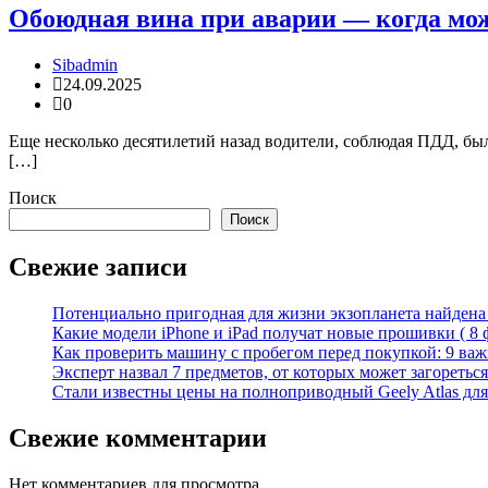
Обоюдная вина при аварии — когда мо
Sibadmin
24.09.2025
0
Еще несколько десятилетий назад водители, соблюдая ПДД, был
[…]
Поиск
Поиск
Свежие записи
Потенциально пригодная для жизни экзопланета найдена н
Какие модели iPhone и iPad получат новые прошивки ( 8 
Как проверить машину с пробегом перед покупкой: 9 важн
Эксперт назвал 7 предметов, от которых может загореться
Стали известны цены на полноприводный Geely Atlas для 
Свежие комментарии
Нет комментариев для просмотра.