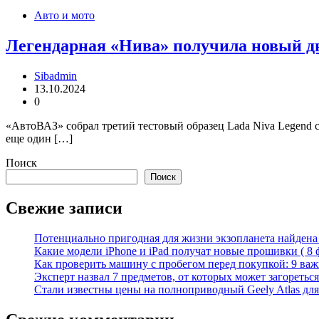
Авто и мото
Легендарная «Нива» получила новый дви
Sibadmin
13.10.2024
0
«АвтоВАЗ» собрал третий тестовый образец Lada Niva Legend 
еще один […]
Поиск
Поиск
Свежие записи
Потенциально пригодная для жизни экзопланета найдена н
Какие модели iPhone и iPad получат новые прошивки ( 8 
Как проверить машину с пробегом перед покупкой: 9 важн
Эксперт назвал 7 предметов, от которых может загореться
Стали известны цены на полноприводный Geely Atlas для 