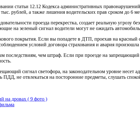
новании статьи 12.12 Кодекса административных правонарушений
тыс. рублей, а также лишения водительских прав сроком до 6 ме
вательности проезда перекрестка, создает реальную угрозу безо
щие на зеленый сигнал водители могут не ожидать автомобиль н
хового покрытия. Если вы попадете в ДТП, проехав на красный с
соблюдением условий договора страхования и авария произошла 
ным последствиям, чем штраф. Если при проезде на запрещающий
ость.
ещающий сигнал светофора, на законодательном уровне несет ад
ть ПДД, не отвлекаться на посторонние предметы, слушать спок
 на дровах ( 9 фото )
 фильма