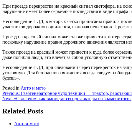
При проезде перекрестка на красный сигнал светофора, на ос
нарушение имеет более серьезные последствия в виде штрафа 5 
Несоблюдение ПДД, в которых четко прописаны правила последо
участников дорожного движения, включая пешеходов. Проезжаю
Проезд на красный сигнал может также привести к потере стра
поскольку нарушение правил дорожного движения является не
Также проезд на красный может привести к куда более серьез
даже погибли люди, это влечет за собой уголовную ответственн
Несоблюдение ПДД, при следовании через перекресток на запр
уголовную. Для безопасного вождения всегда следует соблюда
будешь».
Posted in
Авто и мото
Навигация
Previous:
Газогенераторное чудо техники — трактор, работающий
Next:
«Сволочи»: как выглядят сегодня актеры из знаменитого
по
записям
Related Posts
Авто и мото