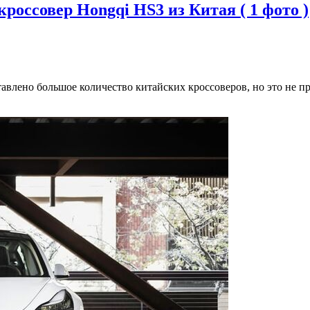
оссовер Hongqi HS3 из Китая ( 1 фото )
влено большое количество китайских кроссоверов, но это не пр