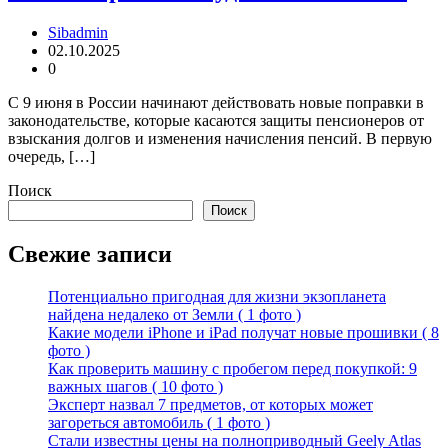
Sibadmin
02.10.2025
0
С 9 июня в России начинают действовать новые поправки в
законодательстве, которые касаются защиты пенсионеров от
взыскания долгов и изменения начисления пенсий. В первую
очередь, […]
Поиск
Поиск
Свежие записи
Потенциально пригодная для жизни экзопланета
найдена недалеко от Земли ( 1 фото )
Какие модели iPhone и iPad получат новые прошивки ( 8
фото )
Как проверить машину с пробегом перед покупкой: 9
важных шагов ( 10 фото )
Эксперт назвал 7 предметов, от которых может
загореться автомобиль ( 1 фото )
Стали известны цены на полноприводный Geely Atlas