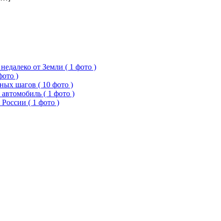
едалеко от Земли ( 1 фото )
фото )
ых шагов ( 10 фото )
 автомобиль ( 1 фото )
России ( 1 фото )