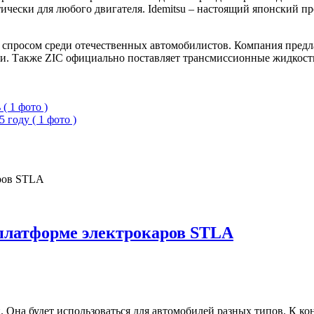
ески для любого двигателя. Idemitsu – настоящий японский пр
 спросом среди отечественных автомобилистов. Компания предл
ии. Также ZIC официально поставляет трансмиссионные жидкост
( 1 фото )
году ( 1 фото )
а платформе электрокаров STLA
й. Она будет использоваться для автомобилей разных типов. К к