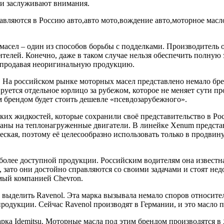
ни заслуживают внимания.
асел – один из способов борьбы с подделками. Производитель 
телей. Конечно, даже в таком случае нельзя обеспечить полную
, продавая неоригинальную продукцию.
 На российском рынке моторных масел представлено немало бре
ируется отдельное юрлицо за рубежом, которое не меняет сути 
м брендом будет стоить дешевле «псевдозарубежного».
х жидкостей, которые сохранили своё представительство в Рос
аны на теплонагруженные двигатели. В линейке Xenum представ
ская, поэтому её целесообразно использовать только в продви
более доступной продукции. Российским водителям она известн
и, зато они достойно справляются со своими задачами и стоят н
емый компанией Chevron.
 выделить Ravenol. Эта марка вызывала немало споров относите
родукции. Сейчас Ravenol производят в Германии, и это масло 
ка Idemitsu. Моторные масла под этим брендом производятся в 