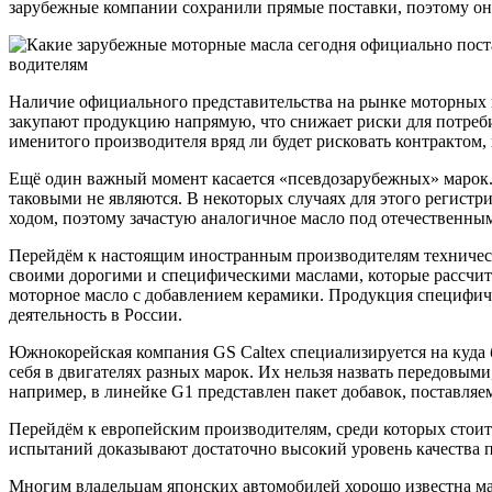
зарубежные компании сохранили прямые поставки, поэтому о
Наличие официального представительства на рынке моторных м
закупают продукцию напрямую, что снижает риски для потреби
именитого производителя вряд ли будет рисковать контрактом
Ещё один важный момент касается «псевдозарубежных» марок.
таковыми не являются. В некоторых случаях для этого регистр
ходом, поэтому зачастую аналогичное масло под отечественны
Перейдём к настоящим иностранным производителям технически
своими дорогими и специфическими маслами, которые рассчит
моторное масло с добавлением керамики. Продукция специфиче
деятельность в России.
Южнокорейская компания GS Caltex специализируется на куда 
себя в двигателях разных марок. Их нельзя назвать передовым
например, в линейке G1 представлен пакет добавок, поставля
Перейдём к европейским производителям, среди которых стоит
испытаний доказывают достаточно высокий уровень качества п
Многим владельцам японских автомобилей хорошо известна мар