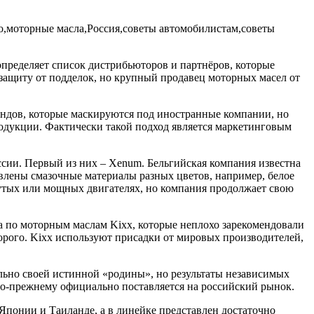
определяет список дистрибьюторов и партнёров, которые
 защиту от подделок, но крупный продавец моторных масел от
ндов, которые маскируются под иностранные компании, но
продукции. Фактически такой подход является маркетинговым
сии. Первый из них – Xenum. Бельгийская компания известна
лены смазочные материалы разных цветов, например, белое
нутых или мощных двигателях, но компания продолжает свою
а по моторным маслам Kixx, которые неплохо зарекомендовали
едорого. Kixx используют присадки от мировых производителей,
льно своей истинной «родины», но результаты независимых
по-прежнему официально поставляется на российский рынок.
Японии и Таиланде, а в линейке представлен достаточно