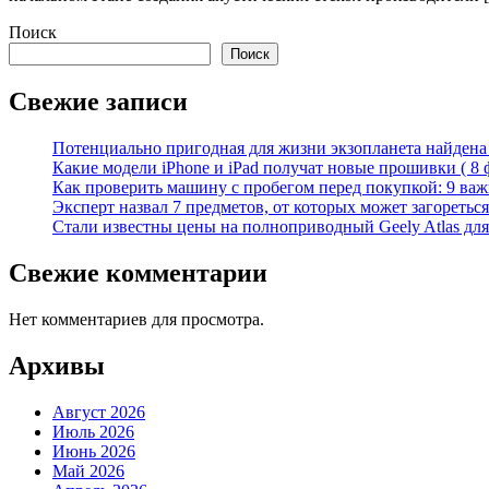
Поиск
Поиск
Свежие записи
Потенциально пригодная для жизни экзопланета найдена н
Какие модели iPhone и iPad получат новые прошивки ( 8 
Как проверить машину с пробегом перед покупкой: 9 важн
Эксперт назвал 7 предметов, от которых может загореться
Стали известны цены на полноприводный Geely Atlas для 
Свежие комментарии
Нет комментариев для просмотра.
Архивы
Август 2026
Июль 2026
Июнь 2026
Май 2026