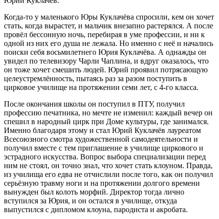
Юрий Куклачёв.
Когда-то у маленького Юры Куклачёва спросили, кем он хочет
стать, когда вырастет, и мальчик внезапно растерялся. А после
провёл бессонную ночь, перебирая в уме профессии, и ни к
одной из них его душа не лежала. Но именно с неё и начались
поиски себя восьмилетнего Юрия Куклачёва. А однажды он
увидел по телевизору Чарли Чаплина, и вдруг оказалось, что
он тоже хочет смешить людей. Юрий проявил потрясающую
целеустремлённость, пытаясь раз за разом поступить в
цирковое училище на протяжении семи лет, с 4-го класса.
После окончания школы он поступил в ПТУ, получил
профессию печатника, но мечте не изменил: каждый вечер он
спешил в народный цирк при Доме культуры, где занимался.
Именно благодаря этому и стал Юрий Куклачёв лауреатом
Всесоюзного смотра художественной самодеятельности и
получил вместе с тем приглашение в училище циркового и
эстрадного искусства. Вопрос выбора специализации перед
ним не стоял, он точно знал, что хочет стать клоуном. Правда,
из училища его едва не отчислили после того, как он получил
серьёзную травму ноги и на протяжении долгого времени
вынужден был колоть морфий. Директор тогда лично
вступился за Юрия, и он остался в училище, откуда
выпустился с дипломом клоуна, пародиста и акробата.