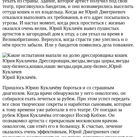
уехать из страны. Здание, которое артист получил под свой
театр, приглянулось бандитам, и они вознамерились выселить
оттуда кошек и их владельца. Когда же Юрий Дмитриевич
отказался выполнять их требования, в его адрес посыпались
угрозы. И настал момент, когда риск проститься с жизнью
оказался очень велик. Юрий Куклачёв вывез пушистых
артистов в загородный дом к отцу, а сам уехал на время в
Великобританию. Вернулся, когда страсти уже улеглись и о
нём просто забыли. Или у бандитов появились дела поважнее.
Юрий Куклачёв.
Пришлось Юрию Куклачёву бороться и со страшным
диагнозом. Когда врачи обнаружили у него онкологию, он
собирался ехать лечиться за рубеж. При этом успел передать
все свои творческие секреты и наработки сыновьям, которые
к тому времени уже работали в его театре. От поездки за
рубеж Юрия Куклачёва отговорил Иосиф Кобзон. Он
познакомил артиста с прекрасным московским врачом-
онкологом, сам отвёз его в больницу. К счастью, лечение
оказалось очень эффективным, Юрий Дмитриевич смог