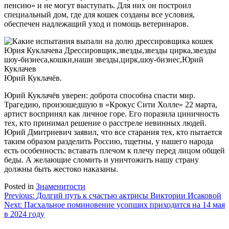
пенсию» и не могут выступать. Для них он построил
специальный дом, где для кошек созданы все условия,
обеспечен надлежащий уход и помощь ветеринаров.
Юрий Куклачёв.
Юрий Куклачёв уверен: доброта способна спасти мир.
Трагедию, произошедшую в «Крокус Сити Холле» 22 марта,
артист воспринял как личное горе. Его поразила циничность
тех, кто принимал решение о расстреле невинных людей.
Юрий Дмитриевич заявил, что все старания тех, кто пытается
таким образом разделить Россию, тщетны, у нашего народа
есть особенность: вставать плечом к плечу перед лицом общей
беды. А желающие сломить и уничтожить нашу страну
должны быть жестоко наказаны.
Posted in
Знаменитости
Навигация
Previous:
Долгий путь к счастью актрисы Виктории Исаковой
Next:
Пасхальное поминовение усопших приходится на 14 мая
по
в 2024 году
записям