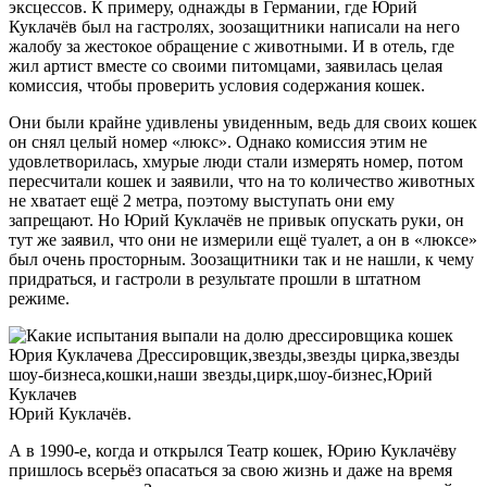
эксцессов. К примеру, однажды в Германии, где Юрий
Куклачёв был на гастролях, зоозащитники написали на него
жалобу за жестокое обращение с животными. И в отель, где
жил артист вместе со своими питомцами, заявилась целая
комиссия, чтобы проверить условия содержания кошек.
Они были крайне удивлены увиденным, ведь для своих кошек
он снял целый номер «люкс». Однако комиссия этим не
удовлетворилась, хмурые люди стали измерять номер, потом
пересчитали кошек и заявили, что на то количество животных
не хватает ещё 2 метра, поэтому выступать они ему
запрещают. Но Юрий Куклачёв не привык опускать руки, он
тут же заявил, что они не измерили ещё туалет, а он в «люксе»
был очень просторным. Зоозащитники так и не нашли, к чему
придраться, и гастроли в результате прошли в штатном
режиме.
Юрий Куклачёв.
А в 1990-е, когда и открылся Театр кошек, Юрию Куклачёву
пришлось всерьёз опасаться за свою жизнь и даже на время