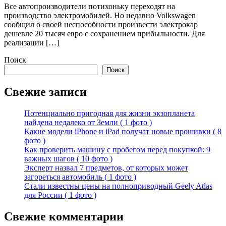
Все автопроизводители потихоньку переходят на
производство электромобилей. Но недавно Volkswagen
сообщил о своей неспособности произвести электрокар
дешевле 20 тысяч евро с сохранением прибыльности. Для
реализации […]
Поиск
Поиск
Свежие записи
Потенциально пригодная для жизни экзопланета
найдена недалеко от Земли ( 1 фото )
Какие модели iPhone и iPad получат новые прошивки ( 8
фото )
Как проверить машину с пробегом перед покупкой: 9
важных шагов ( 10 фото )
Эксперт назвал 7 предметов, от которых может
загореться автомобиль ( 1 фото )
Стали известны цены на полноприводный Geely Atlas
для России ( 1 фото )
Свежие комментарии