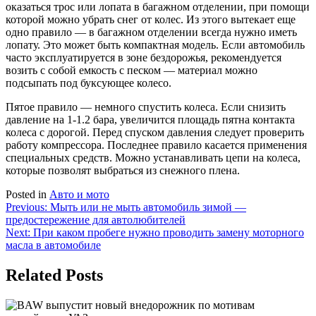
оказаться трос или лопата в багажном отделении, при помощи
которой можно убрать снег от колес. Из этого вытекает еще
одно правило — в багажном отделении всегда нужно иметь
лопату. Это может быть компактная модель. Если автомобиль
часто эксплуатируется в зоне бездорожья, рекомендуется
возить с собой емкость с песком — материал можно
подсыпать под буксующее колесо.
Пятое правило — немного спустить колеса. Если снизить
давление на 1-1.2 бара, увеличится площадь пятна контакта
колеса с дорогой. Перед спуском давления следует проверить
работу компрессора. Последнее правило касается применения
специальных средств. Можно устанавливать цепи на колеса,
которые позволят выбраться из снежного плена.
Posted in
Авто и мото
Навигация
Previous:
Мыть или не мыть автомобиль зимой —
предостережение для автолюбителей
по
Next:
При каком пробеге нужно проводить замену моторного
записям
масла в автомобиле
Related Posts