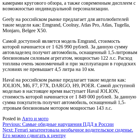
камерами кругового обзора, а также современным дисплеем с
возможностью индивидуальной персонализации.
Geely на российском рынке предлагает для автолюбителей
такие модели как: Emgrand, Coolray, Atlas Pro, Atlas, Tugella,
Monjaro, Belgee X50.
Самой доступной является модель Emgrand, стоимость
которой начинается от 1 626 990 рублей. За данную сумму
автовладелец получит автомобиль, оснащенный 1,5-литровым
бензиновым силовым агрегатом, мощностью 122 л.с. Расход
топлива очень экономичный и при эксплуатации в городских
условиях не превышает 4,5 литра на 10 км.
Haval на российском рынке предлагает такие модели как:
JOLION, M6, F7, F7X, DARGO, H9, POER. Самой доступной
моделью в настоящее время выступает Haval JOLION,
стоимость которой начинается от 1 849 000 рублей. За данную
сумма покупатель получит автомобиль, оснащенный 1,5-
лтровым бензиновым мотором мощностью 143 л.с.
Posted in
Авто и мото
Навигация
Previous:
Самые обидные нарушения ПДД в России
Next:
Ferrari запатентовала необычное водительское сиденье.
по
Его можно сдвигать к центру