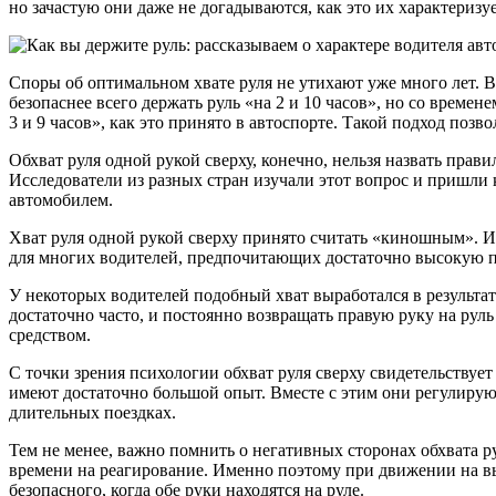
но зачастую они даже не догадываются, как это их характеризуе
Споры об оптимальном хвате руля не утихают уже много лет. В
безопаснее всего держать руль «на 2 и 10 часов», но со врем
3 и 9 часов», как это принято в автоспорте. Такой подход поз
Обхват руля одной рукой сверху, конечно, нельзя назвать пра
Исследователи из разных стран изучали этот вопрос и пришли 
автомобилем.
Хват руля одной рукой сверху принято считать «киношным». И
для многих водителей, предпочитающих достаточно высокую по
У некоторых водителей подобный хват выработался в результ
достаточно часто, и постоянно возвращать правую руку на рул
средством.
С точки зрения психологии обхват руля сверху свидетельствует
имеют достаточно большой опыт. Вместе с этим они регулируют
длительных поездках.
Тем не менее, важно помнить о негативных сторонах обхвата 
времени на реагирование. Именно поэтому при движении на выс
безопасного, когда обе руки находятся на руле.