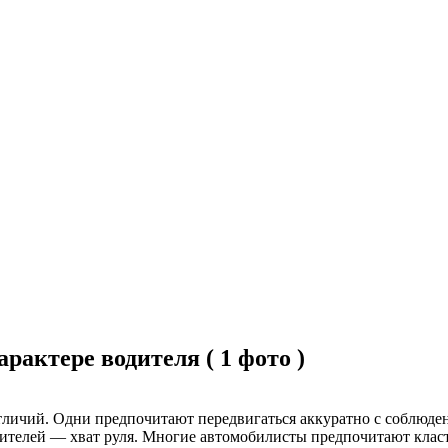
рактере водителя ( 1 фото )
тличий. Одни предпочитают передвигаться аккуратно с соблюден
телей — хват руля. Многие автомобилисты предпочитают класть о