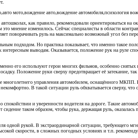
т.
 автошколах, как правило, рекомендовали ориентироваться на ок
енем это мнение изменилось. Сейчас специалисты в области конт
воляет поворачивать руль на максимально возможный угол без пер
вильным подходом. Но практика показывает, что именно такое по
к интересным выводам. Оказывается, положение рук на руле спос
менно его используют герои многих фильмов, особенно снятых п
садку. Положение руки сверху предотвращает её затекание, так
ате многолетнего управления автомобилем, оснащённого МКПП. 
ь некомфортно. В такой ситуации руль обхватывается сверху, чт
 о спокойствии и уверенности водителя на дороге. Такие автомо
 сидение таком образом, чтобы рука, держащая руль, оказалась
руля одной рукой. В экстраординарной ситуации, требующего мг
окой скорости, в сложных погодных условиях и т.п. рекомендуе