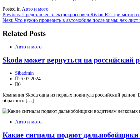
Posted in
Авто и мото
Навигация
Previous:
Представлен электрокроссовер Rivian R2: три мотора 
Next:
Что нужно проверить в автомобиле после зимы: чек-лист и
по
записям
Related Posts
Авто и мото
Skoda может вернуться на российский р
Sibadmin
25.07.2024
0
Компания Skoda одна из первых покинула российский рынок. 
обратного […]
Авто и мото
Какие сигналы подают дальнобойщики 