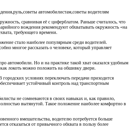
ружность, сравнивая её с циферблатом. Раньше считалось, что
раварийного вождения рекомендуют обхватывать окружность «на
ехвата, требующего времени.
ложение стало наиболее популярным среди водителей.
обно многое рассказать о человеке, который управляет
ро автомобили. Но и на практике такой хват оказался удобным
 как локоть можно положить на обшивку двери.
В городских условиях переключать передачи приходится
о обеспечивает устойчивый контроль над транспортным
билисты не сомневаются в своих навыках и, как правило,
 полностью вытянутой. Такое положение наиболее комфортно в
новенного вмешательства, водителю потребуется больше
тся отказаться от привычного обхвата в пользу более