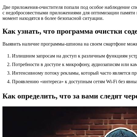
Две приложения-очистителя попали под особое наблюдение спе
с недобросовестными приложениями для оптимизации памяти выш
момент находятся в более безопасной ситуации.
Как узнать, что программа очистки со
Выявить наличие программы-шпиона на своем смартфоне можн
Излишним запросам на доступ к различным функциям устр
Потребности в доступе к микрофону, аудиозаписям или кам
Интенсивному потоку рекламы, который часто является п
Проявлению «интереса» к доступным сетям Wi-Fi без явны
Как определить, что за вами следят чер