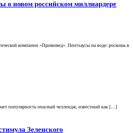
ты о новом российском миллиардере
тической компании «Промомед». Пентхаусы на воде: роскошь в
рает популярность опасный челлендж, известный как […]
стимула Зеленского