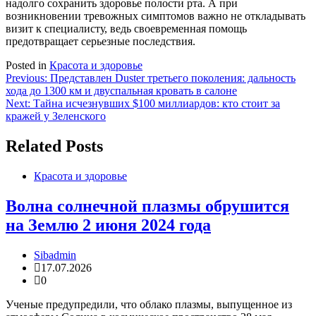
надолго сохранить здоровье полости рта. А при
возникновении тревожных симптомов важно не откладывать
визит к специалисту, ведь своевременная помощь
предотвращает серьезные последствия.
Posted in
Красота и здоровье
Навигация
Previous:
Представлен Duster третьего поколения: дальность
хода до 1300 км и двуспальная кровать в салоне
по
Next:
Тайна исчезнувших $100 миллиардов: кто стоит за
записям
кражей у Зеленского
Related Posts
Красота и здоровье
Волна солнечной плазмы обрушится
на Землю 2 июня 2024 года
Sibadmin
17.07.2026
0
Ученые предупредили, что облако плазмы, выпущенное из