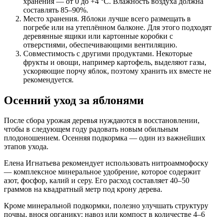
хранения — от 0 до +4 °C. Влажность воздуха должна
составлять 85–90%.
Место хранения. Яблоки лучше всего размещать в
погребе или на утеплённом балконе. Для этого подходят
деревянные ящики или картонные коробки с
отверстиями, обеспечивающими вентиляцию.
Совместимость с другими продуктами. Некоторые
фрукты и овощи, например картофель, выделяют газы,
ускоряющие порчу яблок, поэтому хранить их вместе не
рекомендуется.
Осенний уход за яблонями
После сбора урожая деревья нуждаются в восстановлении,
чтобы в следующем году радовать новым обильным
плодоношением. Осенняя подкормка — один из важнейших
этапов ухода.
Елена Игнатьева рекомендует использовать нитроаммофоску
— комплексное минеральное удобрение, которое содержит
азот, фосфор, калий и серу. Его расход составляет 40–50
граммов на квадратный метр под крону дерева.
Кроме минеральной подкормки, полезно улучшать структуру
почвы, внося органику: навоз или компост в количестве 4–6