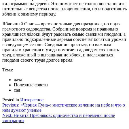
килограммов на дерево. Это помогает не только восстановить
питательные вещества после плодоношения, но и подготовить
яблони к зимнему периоду.
Яблочный Спас — время не только для праздника, но и для
грамотного садоводства. Собранные вовремя и правильно
хранящиеся яблоки будут радовать семью свежими плодами, а
правильно подкормленные деревья обеспечат богатый урожай
в следующем сезоне. Следование простым, но важным
правилам хранения и ухода помогает садоводам сохранить
труд, вложенный в выращивание яблок, и наслаждаться
плодами своего труда долгое время.
Тема:
дача
Полезные советы
сад
Posted in
Интересное
Навигация
Previous:
«Черная Луна»: мистическое явление на небе и что о
нем думают ученые
по
Next:
Никита Пресняков: одиночество и перемены после
записям
эмиграции