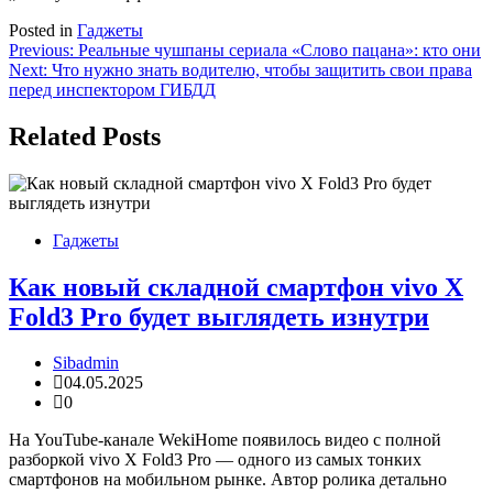
Posted in
Гаджеты
Навигация
Previous:
Реальные чушпаны сериала «Слово пацана»: кто они
Next:
Что нужно знать водителю, чтобы защитить свои права
по
перед инспектором ГИБДД
записям
Related Posts
Гаджеты
Как новый складной смартфон vivo X
Fold3 Pro будет выглядеть изнутри
Sibadmin
04.05.2025
0
На YouTube-канале WekiHome появилось видео с полной
разборкой vivo X Fold3 Pro — одного из самых тонких
смартфонов на мобильном рынке. Автор ролика детально