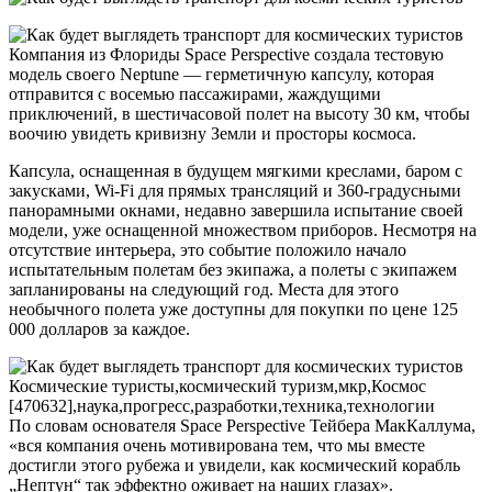
Компания из Флориды Space Perspective создала тестовую
модель своего Neptune — герметичную капсулу, которая
отправится с восемью пассажирами, жаждущими
приключений, в шестичасовой полет на высоту 30 км, чтобы
воочию увидеть кривизну Земли и просторы космоса.
Капсула, оснащенная в будущем мягкими креслами, баром с
закусками, Wi-Fi для прямых трансляций и 360-градусными
панорамными окнами, недавно завершила испытание своей
модели, уже оснащенной множеством приборов. Несмотря на
отсутствие интерьера, это событие положило начало
испытательным полетам без экипажа, а полеты с экипажем
запланированы на следующий год. Места для этого
необычного полета уже доступны для покупки по цене 125
000 долларов за каждое.
По словам основателя Space Perspective Тейбера МакКаллума,
«вся компания очень мотивирована тем, что мы вместе
достигли этого рубежа и увидели, как космический корабль
„Нептун“ так эффектно оживает на наших глазах».