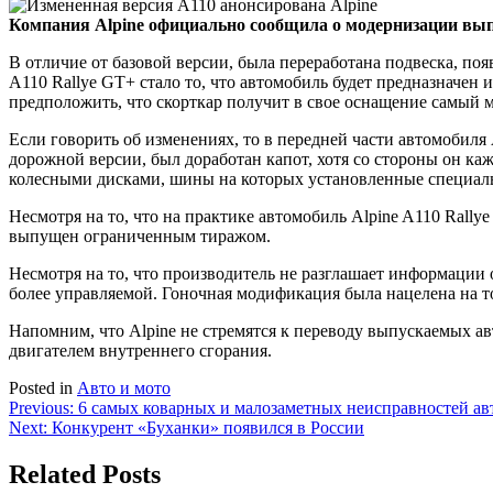
Компания Alpine официально сообщила о модернизации выпу
В отличие от базовой версии, была переработана подвеска, по
A110 Rallye GT+ стало то, что автомобиль будет предназначен 
предположить, что скорткар получит в свое оснащение самый 
Если говорить об изменениях, то в передней части автомобиля 
дорожной версии, был доработан капот, хотя со стороны он к
колесными дисками, шины на которых установленные специаль
Несмотря на то, что на практике автомобиль Alpine A110 Rall
выпущен ограниченным тиражом.
Несмотря на то, что производитель не разглашает информации
более управляемой. Гоночная модификация была нацелена на то
Напомним, что Alpine не стремятся к переводу выпускаемых а
двигателем внутреннего сгорания.
Posted in
Авто и мото
Навигация
Previous:
6 самых коварных и малозаметных неисправностей авто
Next:
Конкурент «Буханки» появился в России
по
записям
Related Posts