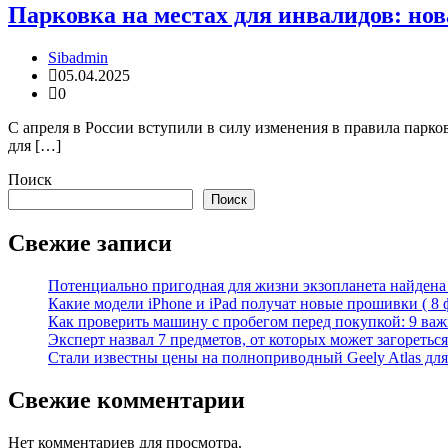
Парковка на местах для инвалидов: нов
Sibadmin
05.04.2025
0
С апреля в России вступили в силу изменения в правила парко
для […]
Поиск
Поиск
Свежие записи
Потенциально пригодная для жизни экзопланета найдена н
Какие модели iPhone и iPad получат новые прошивки ( 8 
Как проверить машину с пробегом перед покупкой: 9 важн
Эксперт назвал 7 предметов, от которых может загореться
Стали известны цены на полноприводный Geely Atlas для 
Свежие комментарии
Нет комментариев для просмотра.