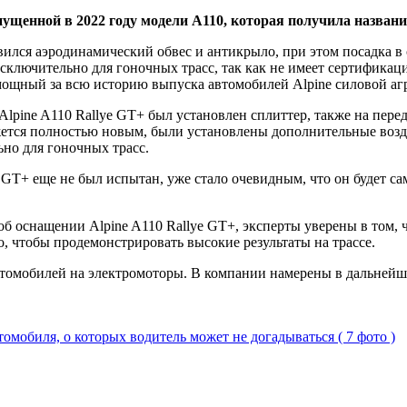
щенной в 2022 году модели А110, которая получила название
явился аэродинамический обвес и антикрыло, при этом посадка в
исключительно для гоночных трасс, так как не имеет сертификац
мощный за всю историю выпуска автомобилей Alpine силовой агр
Alpine A110 Rallye GT+ был установлен сплиттер, также на пере
ажется полностью новым, были установлены дополнительные возд
но для гоночных трасс.
ye GT+ еще не был испытан, уже стало очевидным, что он будет
 об оснащении Alpine A110 Rallye GT+, эксперты уверены в том
, чтобы продемонстрировать высокие результаты на трассе.
втомобилей на электромоторы. В компании намерены в дальнейш
мобиля, о которых водитель может не догадываться ( 7 фото )