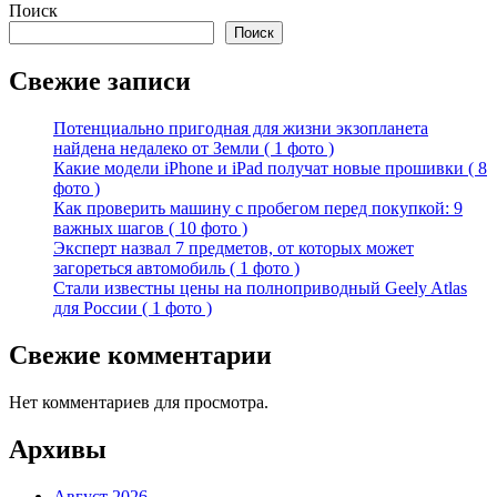
Поиск
Поиск
Свежие записи
Потенциально пригодная для жизни экзопланета
найдена недалеко от Земли ( 1 фото )
Какие модели iPhone и iPad получат новые прошивки ( 8
фото )
Как проверить машину с пробегом перед покупкой: 9
важных шагов ( 10 фото )
Эксперт назвал 7 предметов, от которых может
загореться автомобиль ( 1 фото )
Стали известны цены на полноприводный Geely Atlas
для России ( 1 фото )
Свежие комментарии
Нет комментариев для просмотра.
Архивы
Август 2026