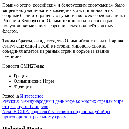
Помимо этого, российским и белорусским спортсменам было
запрещено участвовать в командных дисциплинах, а их
сборные были отстранены от участия во всех соревнованиях в
России и Белоруссии. Однако теннисисты из этих стран
получили возможность соревноваться под нейтральным
флагом.
Таким образом, ожидается, что Олимпийские игры в Париже
станут еще одной вехой в истории мирового спорта,
объединяя атлетов из разных стран в борьбе за звание
чемпиона.
Новости СМИ2
Тема:
Греция
Олимпийские Игры
Франция
Posted in
Интересное
Навигация
Previous:
Международный день кофе во многих странах мира
отпразднуют 17 апреля
по
Next:
В США родителей массового подростка-убийцы
записям
приговорили к реальному сроку
Related Posts