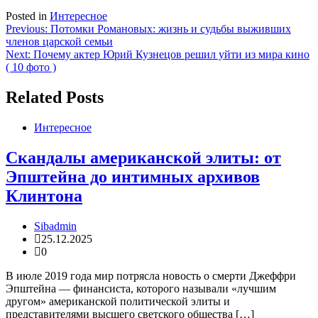
Posted in
Интересное
Навигация
Previous:
Потомки Романовых: жизнь и судьбы выживших
членов царской семьи
по
Next:
Почему актер Юрий Кузнецов решил уйти из мира кино
записям
( 10 фото )
Related Posts
Интересное
Скандалы американской элиты: от
Эпштейна до интимных архивов
Клинтона
Sibadmin
25.12.2025
0
В июле 2019 года мир потрясла новость о смерти Джеффри
Эпштейна — финансиста, которого называли «лучшим
другом» американской политической элиты и
представителями высшего светского общества […]