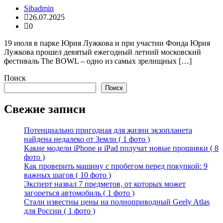
Sibadmin
26.07.2025
0
19 июля в парке Юрия Лужкова и при участии Фонда Юрия
Лужкова прошел девятый ежегодный летний московский
фестиваль The BOWL – одно из самых зрелищных […]
Поиск
Поиск
Свежие записи
Потенциально пригодная для жизни экзопланета
найдена недалеко от Земли ( 1 фото )
Какие модели iPhone и iPad получат новые прошивки ( 8
фото )
Как проверить машину с пробегом перед покупкой: 9
важных шагов ( 10 фото )
Эксперт назвал 7 предметов, от которых может
загореться автомобиль ( 1 фото )
Стали известны цены на полноприводный Geely Atlas
для России ( 1 фото )