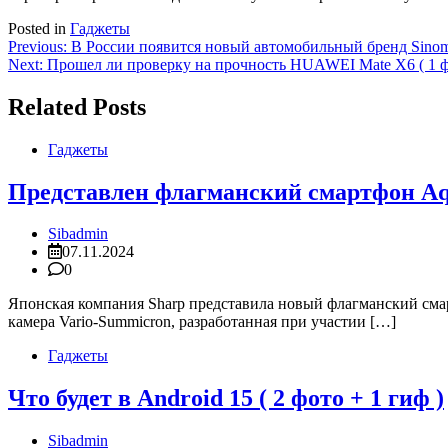
Posted in
Гаджеты
Навигация
Previous:
В России появится новый автомобильный бренд Sinomac
Next:
Прошел ли проверку на прочность HUAWEI Mate X6 ( 1 ф
по
записям
Related Posts
Гаджеты
Представлен флагманский смартфон Aqu
Sibadmin
07.11.2024
0
Японская компания Sharp представила новый флагманский сма
камера Vario-Summicron, разработанная при участии […]
Гаджеты
Что будет в Android 15 ( 2 фото + 1 гиф )
Sibadmin