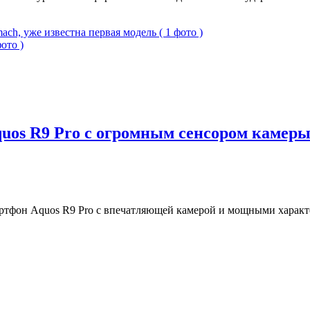
h, уже известна первая модель ( 1 фото )
ото )
os R9 Pro с огромным сенсором камеры (
ртфон Aquos R9 Pro с впечатляющей камерой и мощными характ