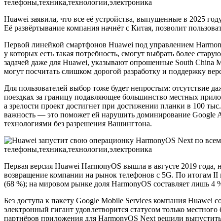
Huawei заявила, что все её устройства, выпущенные в 2025 год
Её развёртывание компания начнёт с Китая, позволит пользова
Первой линейкой смартфонов Huawei под управлением HarmonyO
у которых есть такая потребность, смогут выбрать более стар
задачей даже для Huawei, указывают опрошенные South China 
могут посчитать слишком дорогой разработку и поддержку ве
Для пользователей выбор тоже будет непростым: отсутствие да
поездках за границу подавляющее большинство местных прилож
а зрелости проект достигнет при достижении планки в 100 тыс
важность — это поможет ей нарушить доминирование Google An
технологиями без разрешения Вашингтона.
Первая версия Huawei HarmonyOS вышла в августе 2019 года, н
возвращение компании на рынок телефонов с 5G. По итогам II к
(68 %); на мировом рынке доля HarmonyOS составляет лишь 4 %
Без доступа к пакету Google Mobile Services компания Huawei 
электронный гигант удовлетворится статусом только местного 
партнёров приложения для HarmonyOS Next решили выпустить с