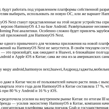
у, будут работать под управлением платформы собственной разра
телям выбирать, использовать ли новую ОС, или же вариант Har
S Next станут представленные на этой неделе устройства серии
ую версию HarmonyOS 4.3 на базе Android. Развёртывание несовм
Morning Post аналитики. Особенно сложно будет привлечь заруб
рсий приложений для HarmonyOS Next.
же одного привычного для человека приложения на новой платфо
ений на HarmonyOS Next не запустится. В своём текущем состо
. — это произойдёт, как ожидают в Huawei, в ближайшие полгод
droid и Apple iOS в Китае; сама же она из-за американских са
о даже в Китае число её пользователей начало расти лишь с вых
вартала этого года доля HarmonyOS в Китае составляла 17 %, чт
 при 80 % у Android и 16 % у iOS.
сосредоточила усилия на внутреннем рынке Китая: по итогам III 
бренда — усилив экосистему HarmonyOS в Китае, компания начнё
ингапурская платформа заказа поездок Grab и государственная 