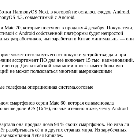
ботки HarmonyOS Next, в которой не осталось следов Android.
monyOS 4.3, совместимый с Android.
 Mate 70, которые поступят в продажу 4 декабря. Покупатели,
естимой с Android собственной платформы будет непростой
ежных разработчиков, чьи заработки в Китае минимальны — они
рме может оттолкнуть его от покупки устройства; да и при
янии ассортимент ПО для неё включает 15 тыс. наименований,
а или год. Для китайской компании проект имеет большую
нкций не может пользоваться многими американскими
одом смартфонов серии Mate 60, которая ознаменовала
о выше доли iOS (16 %), но значительно ниже, чем у Android
квартала она продала дома 94 % своих смартфонов. Но едва ли
т развёртывать её и в других странах мира. Из зарубежных
авиакомпания Дубая Emirates.