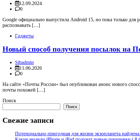
12.09.2024
0
Google официально выпустила Android 15, но пока только для р
распознавать […]
Гаджеты
Новый способ получения посылок на Поч
Sibadmin
11.06.2026
0
На сайте «Почты России» был опубликован анонс нового спосо
почты похожей […]
Поиск
Поиск
Свежие записи
Потенциально пригодная для жизни экзопланета найдена н
Какие модели iPhone и iPad получат новые прошивки ( 8 