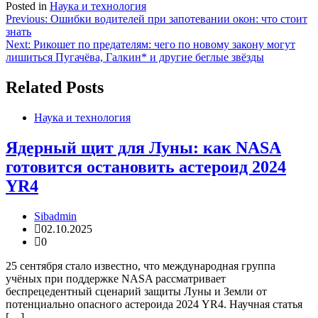
Posted in
Наука и технология
Навигация
Previous:
Ошибки водителей при запотевании окон: что стоит
знать
по
Next:
Рикошет по предателям: чего по новому закону могут
записям
лишиться Пугачёва, Галкин* и другие беглые звёзды
Related Posts
Наука и технология
Ядерный щит для Луны: как NASA
готовится остановить астероид 2024
YR4
Sibadmin
02.10.2025
0
25 сентября стало известно, что международная группа
учёных при поддержке NASA рассматривает
беспрецедентный сценарий защиты Луны и Земли от
потенциально опасного астероида 2024 YR4. Научная статья
[…]