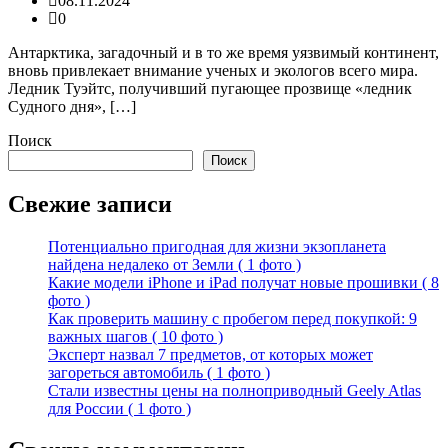
08.11.2024
0
Антарктика, загадочный и в то же время уязвимый континент,
вновь привлекает внимание ученых и экологов всего мира.
Ледник Туэйтс, получивший пугающее прозвище «ледник
Судного дня», […]
Поиск
Поиск
Свежие записи
Потенциально пригодная для жизни экзопланета
найдена недалеко от Земли ( 1 фото )
Какие модели iPhone и iPad получат новые прошивки ( 8
фото )
Как проверить машину с пробегом перед покупкой: 9
важных шагов ( 10 фото )
Эксперт назвал 7 предметов, от которых может
загореться автомобиль ( 1 фото )
Стали известны цены на полноприводный Geely Atlas
для России ( 1 фото )