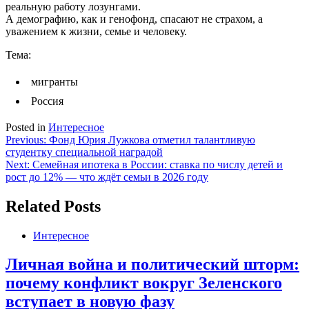
реальную работу лозунгами.
А демографию, как и генофонд, спасают не страхом, а
уважением к жизни, семье и человеку.
Тема:
мигранты
Россия
Posted in
Интересное
Навигация
Previous:
Фонд Юрия Лужкова отметил талантливую
студентку специальной наградой
по
Next:
Семейная ипотека в России: ставка по числу детей и
записям
рост до 12% — что ждёт семьи в 2026 году
Related Posts
Интересное
Личная война и политический шторм:
почему конфликт вокруг Зеленского
вступает в новую фазу