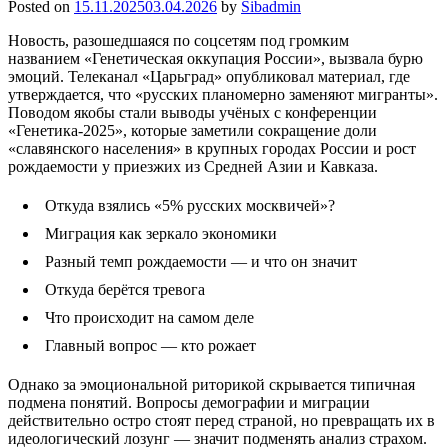
Posted on
15.11.2025
03.04.2026
by
Sibadmin
Новость, разошедшаяся по соцсетям под громким
названием «Генетическая оккупация России», вызвала бурю
эмоций. Телеканал «Царьград» опубликовал материал, где
утверждается, что «русских планомерно заменяют мигранты».
Поводом якобы стали выводы учёных с конференции
«Генетика-2025», которые заметили сокращение доли
«славянского населения» в крупных городах России и рост
рождаемости у приезжих из Средней Азии и Кавказа.
Откуда взялись «5% русских москвичей»?
Миграция как зеркало экономики
Разный темп рождаемости — и что он значит
Откуда берётся тревога
Что происходит на самом деле
Главный вопрос — кто рожает
Однако за эмоциональной риторикой скрывается типичная
подмена понятий. Вопросы демографии и миграции
действительно остро стоят перед страной, но превращать их в
идеологический лозунг — значит подменять анализ страхом.