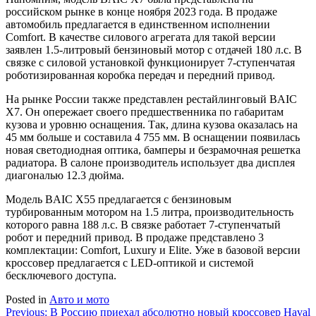
российском рынке в конце ноября 2023 года. В продаже
автомобиль предлагается в единственном исполнении
Comfort. В качестве силового агрегата для такой версии
заявлен 1.5-литровый бензиновый мотор с отдачей 180 л.с. В
связке с силовой установкой функционирует 7-ступенчатая
роботизированная коробка передач и передний привод.
На рынке России также представлен рестайлинговый BAIC
X7. Он опережает своего предшественника по габаритам
кузова и уровню оснащения. Так, длина кузова оказалась на
45 мм больше и составила 4 755 мм. В оснащении появилась
новая светодиодная оптика, бамперы и безрамочная решетка
радиатора. В салоне производитель использует два дисплея
диагональю 12.3 дюйма.
Модель BAIC X55 предлагается с бензиновым
турбированным мотором на 1.5 литра, производительность
которого равна 188 л.с. В связке работает 7-ступенчатый
робот и передний привод. В продаже представлено 3
комплектации: Comfort, Luxury и Elite. Уже в базовой версии
кроссовер предлагается с LED-оптикой и системой
бесключевого доступа.
Posted in
Авто и мото
Навигация
Previous:
В Россию приехал абсолютно новый кроссовер Haval