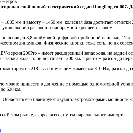
нсировал свой новый электрический седан Dongfeng eπ 007. 
 – 1885 мм и высоту – 1460 мм, колесная база достигает отметк
 уникальной графикой и панорамной крышей с люком.
ти, он оснащен 8,8-дюймовой цифровой приборной панелью, 15
ожеством динамиков. Физические кнопки тоже есть, но их совсе
EV-версия 200Pro – имеет расширенный запас хода, на задней о
тся запаса хода, то он достигает 1200 км. При этом разгон до пер
тромотором на 218 л.с. и крутящим моментом 310 Нм, разгон до с
рую можно привести в движение с помощью одномоторной установ
до 620 км.
Оснастить его планируют двумя электромоторами, мощность кото
сийском рынке, скорее всего, путем параллельного импорта.
д