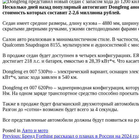
Несколько дней назад популярный автогигант Dongfeng ано
стоимость которых составит 2-2,6 миллиона рублей.
Седан имеет средние размеры, длину кузова – 4880 мм, ширину
скрытыми дверными ручками, узкими светодиодными фарами с
Салон авто реализован в минималистичном стиле. В частнос
Qualcomm Snapdragon 8155, мультирулем и аудиосистемой с мн
В продаже седан будет доступнен в четырех конфигурациях. ER
достигает 218 л.с. и батарея, емкостью в 28,39 кВт*ч. Что касае
Dongfeng eπ 007 530Pro – электрический вариант, оснащен элек
кВт*ч, запас хода заявлен в 540 км.
Dongfeng eπ 007 620Pro – заднеприводная конфигурация, кото
Нм. На одном заряде транспортное средство способно проехать 
Также в продаже будет флагманский двухмоторный автомобиль. 
Разгон до «сотни» возможен будет всего за 4 секунды.
Все представленные автомобили должны будут появиться на рос
Posted in
Авто и мото
Навигация
Previous:
Бренд Forthing рассказал о планах в России на 2024 го