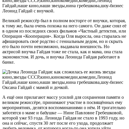
Леонид Гайдай с внучкой.
Великий режиссёр был в полном восторге от внучки, которая,
к тому же, была очень похожа на него самого. Он даже снял её
в одном из последних своих фильмов «Частный детектив, или
Операция «Кооперация». Когда Оля выросла, она старалась не
афишировать своё родство с гениальным дедом, но и скрыть
его было почти невозможно, выдавала внешность. Но
актрисой внучка Гайдая тоже не стала, как и мама, она стала
экономистом. И дочь, и внучка Леонида Гайдая работают в
банке.
Оксана Гайдай с мамой и дочкой.
А ещё они прилагают массу усилий для сохранения памяти о
великом режиссёре, принимают участие в посвящённых ему
мероприятиях, делятся воспоминаниями о нём. И трогательно
заботятся о маме и бабушке — Нине Павловне Гребешковой,
которой уже 93 года. Леонида Гайдая не стало в 1993 году, но
она и сейчас, спустя 30 лет после его ухода, продолжает
любить человека, от которого когда-то она хотела уйти.