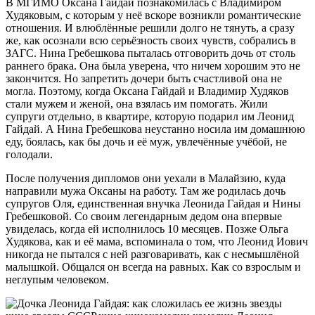
В МГИМО Оксана Гайдай познакомилась с Владимиром
Худяковым, с которым у неё вскоре возникли романтические
отношения. И влюблённые решили долго не тянуть, а сразу
же, как осознали всю серьёзность своих чувств, собрались в
ЗАГС. Нина Гребешкова пыталась отговорить дочь от столь
раннего брака. Она была уверена, что ничем хорошим это не
закончится. Но запретить дочери быть счастливой она не
могла. Поэтому, когда Оксана Гайдай и Владимир Худяков
стали мужем и женой, она взялась им помогать. Жили
супруги отдельно, в квартире, которую подарил им Леонид
Гайдай. А Нина Гребешкова неустанно носила им домашнюю
еду, боялась, как бы дочь и её муж, увлечённые учёбой, не
голодали.
После получения дипломов они уехали в Малайзию, куда
направили мужа Оксаны на работу. Там же родилась дочь
супругов Оля, единственная внучка Леонида Гайдая и Нины
Гребешковой. Со своим легендарным дедом она впервые
увиделась, когда ей исполнилось 10 месяцев. Позже Ольга
Худякова, как и её мама, вспоминала о том, что Леонид Иович
никогда не пытался с ней разговаривать, как с несмышлёной
малышкой. Общался он всегда на равных. Как со взрослым и
неглупым человеком.