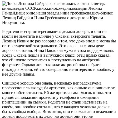
Леонид Гайдай и Нина Гребешкова с дочерью и Юрием
Никулиным.
Родители всегда интересовались делами дочери, и они не
могли не заметить наличие у Оксаны актёрского таланта.
Леонид Иович не раз говорил о том, что дочь вполне могла бы
стать студенткой театрального. Эти слова на самом деле
дорогого стоили. Нина Павловна мужа в этом поддерживала.
Когда Оксана пошла в выпускной класс, отец прямо сказал,
что ей нужно готовиться к поступлению на актёрский
факультет. Однако дочь заявила: актрисой она не будет
никогда в жизни, ей это совершенно неинтересно и вообще, у
неё другие планы.
Слишком хорошо она знала, насколько непредсказуема
профессиональная судьба артистов, как сильно она зависит от
многих обстоятельств. Ей же претила сама мысль о том, что
придётся полжизни провести у телефона в ожидании
приглашений на съёмки. Родители не стали настаивать на
своём, они вообще считали, что у каждого человека должна
быть свобода выбора. Возможно, они и сожалели о нежелании
дочери продолжить их дело, но дочери они это не