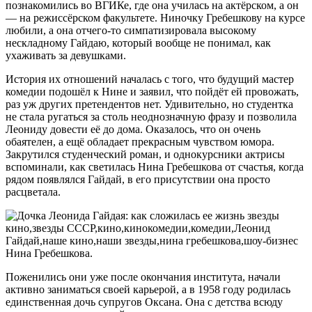
познакомились во ВГИКе, где она училась на актёрском, а он
— на режиссёрском факультете. Ниночку Гребешкову на курсе
любили, а она отчего-то симпатизировала высокому
нескладному Гайдаю, который вообще не понимал, как
ухаживать за девушками.
История их отношений началась с того, что будущий мастер
комедии подошёл к Нине и заявил, что пойдёт ей провожать,
раз уж других претендентов нет. Удивительно, но студентка
не стала ругаться за столь неоднозначную фразу и позволила
Леониду довести её до дома. Оказалось, что он очень
обаятелен, а ещё обладает прекрасным чувством юмора.
Закрутился студенческий роман, и однокурсники актрисы
вспоминали, как светилась Нина Гребешкова от счастья, когда
рядом появлялся Гайдай, в его присутствии она просто
расцветала.
Нина Гребешкова.
Поженились они уже после окончания института, начали
активно заниматься своей карьерой, а в 1958 году родилась
единственная дочь супругов Оксана. Она с детства всюду