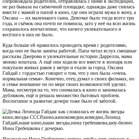
сопровождала родителей, отправлялась с ними в экспедиции,
не раз бывала на съёмочной площадке, однажды даже снялась
вместе с мамой и папой в кино, где они играли мужа и жену, а
Оксана — их маленького сына. Девочке было тогда всего три
года, и съёмок она почти не помнила, зато у неё на всю жизнь
сохранилось впечатление, что ничего увлекательного и
весёлого в них не было.
Куда больше ей нравилось проводить время с родителями,
когда они не были заняты работой. Папа читал вслух смешные
рассказы Джерома и увлекательные истории Даррелла, мама
звонко хохотала. А ещё они ходили все вместе в зоопарк или
покупали живых раков у метро и ехали за город. Оксана
Гайдай с гордостью говорит о том, что у них была «очень
нормальная семья». Конечно, отец думал о своих фильмах, но
и семье внимание он по мере своих возможностей уделял.
Мама, несмотря на то, что снималась в кино и занималась
дубляжом, ещё и решала множество бытовых проблем.
Воспитание и развитие дочери тоже было её заботой.
Нина Гребешкова с дочерью.
Изначально Нина Гребешкова хотела, чтобы дочь училась в