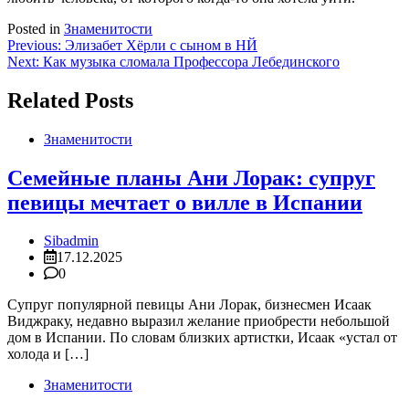
Posted in
Знаменитости
Навигация
Previous:
Элизабет Хёрли с сыном в НЙ
Next:
Как музыка сломала Профессора Лебединского
по
записям
Related Posts
Знаменитости
Семейные планы Ани Лорак: супруг
певицы мечтает о вилле в Испании
Sibadmin
17.12.2025
0
Супруг популярной певицы Ани Лорак, бизнесмен Исаак
Виджраку, недавно выразил желание приобрести небольшой
дом в Испании. По словам близких артистки, Исаак «устал от
холода и […]
Знаменитости