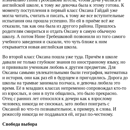
английской школе, к тому же девочка была к этому готова. К
моменту поступления в первый класс Оксана Гайдай уже
могла читать, считать и писать, к тому же все вступительные
испытания она прошла успешно. Но ей в приёме всё же
отказали, так как она была из другого района. Пришлось
родителям смириться и отдать Оксану в самую обычную
школу. А потом Нине Гребешковой позвонили из того самого
учебного заведения и сказали, что чуть ближе к ним
открывается новая английская школа.
Во второй класс Оксана пошла уже туда. Причём в школе
давали не только глубокие знания по иностранному языку, но
и прививали ученикам любовь к другим предметам. Для
Оксаны самыми увлекательными были география, математика
и история, они как раз ей в будущем и пригодились. Дорога до
школы на трамвае занимала полчаса, и девочка любила это
время. Её в младших классах непременно сопровождал кто-то
из взрослых, и они в пути общались, это было прекрасно.
Отец с ранних лет относился к дочери как к взрослому
человеку, никогда не сюсюкал, зато любил поиграть с
Оксаной во что-то познавательное, к примеру, в слова. И
режиссёр никогда не поддавался ей, играл по-честному.
Свобода выбора