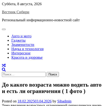
Skip
Суббота, 8 августа, 2026
to
Вестник Сибири
content
Региональный информационно-новостной сайт
Авто и мото
Гаджеты
Знаменитости
Наука и технология
Интересное
Красота и здоровье
Найти:
До какого возраста можно водить авто
и есть ли ограничения ( 1 фото )
Posted on
18.02.2025
03.04.2026
by
Sibadmin
Тема введения возрастных ограничений периодически вновь