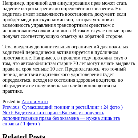
Например, причиной для аннулирования прав может стать
падение остроты зрения до определённого значения. Но
водитель имеет возможность восстановить документ, если
пройдёт медицинскую комиссию, которая установит
возможность управления транспортным средством с
использованием очков или линз. В таком случае новые права
получат соответствующую отметку на обратной стороне.
Тема введения дополнительных ограничений для пожилых
водителей периодически активизируется в публичном
пространстве. Например, в прошлом году проходил слух о
том, что автомобилистам старше 70 лет могут начать выдавать
права на срок меньше 10 лет. Предполагалось, что точный
период действия водительского удостоверения будет
определяться, исходя из состояния здоровья водителя, но
обсуждения не получили какого-либо воплощения на
практике.
Posted in
Авто и мото
Навигация
Previous:
Сумасшедший тюнинг и рестайлинг ( 24 фото )
Next:
Водители категории «B» смогут получить
по
дополнительные права без экзамена — нужна лишь эта
записям
справка ( 1 фото )
Related Posts