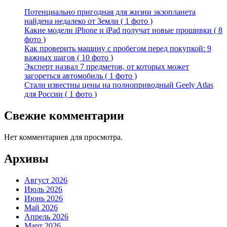
Потенциально пригодная для жизни экзопланета
найдена недалеко от Земли ( 1 фото )
Какие модели iPhone и iPad получат новые прошивки ( 8
фото )
Как проверить машину с пробегом перед покупкой: 9
важных шагов ( 10 фото )
Эксперт назвал 7 предметов, от которых может
загореться автомобиль ( 1 фото )
Стали известны цены на полноприводный Geely Atlas
для России ( 1 фото )
Свежие комментарии
Нет комментариев для просмотра.
Архивы
Август 2026
Июль 2026
Июнь 2026
Май 2026
Апрель 2026
Март 2026