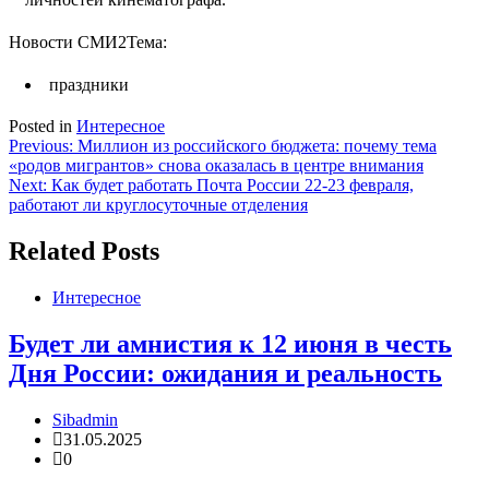
Новости СМИ2
Тема:
праздники
Posted in
Интересное
Навигация
Previous:
Миллион из российского бюджета: почему тема
«родов мигрантов» снова оказалась в центре внимания
по
Next:
Как будет работать Почта России 22-23 февраля,
записям
работают ли круглосуточные отделения
Related Posts
Интересное
Будет ли амнистия к 12 июня в честь
Дня России: ожидания и реальность
Sibadmin
31.05.2025
0