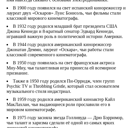
В 1900 году появился на свет испанский кинорежиссер и
лауреат двух «Оскаров» Луис Бонюэль, чьи фильмы стали
классикой мирового кинематографа.
В 1932 году родился младший брат президента США
Джона Кеннеди и 8-кратный сенатор Эдвард Кеннеди,
игравший важную роль в политической истории Америки.
В 1944 году родился американский кинорежиссер
Джонатан Демми, лауреат «Оскара», чьи работы стали
классикой современного кинематографа.
В 1950 году появилась на свет французская актриса
Миу-Миу, чья талантливая игра принесла ей всемирное
признание.
Также в 1950 году родился Пи-Орридж, член групп
Psychic TV и Throbbing Gristle, который стал основателем
музыкального стиля индастриал.
В 1959 году родился американский киноактер Кайл
МакЛахлан, чьи выдающиеся роли прославили его в
мировом кинематографе.
В 1975 году засияла звезда Голливуда — Дрю Бэрримор,
чьи талант и харизма сделали её одной из самых ярких
личностей кинематографа.