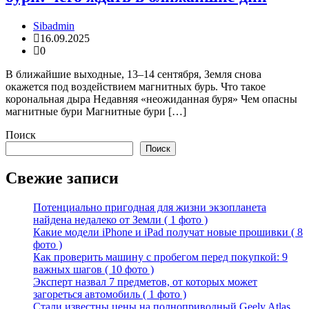
Sibadmin
16.09.2025
0
В ближайшие выходные, 13–14 сентября, Земля снова
окажется под воздействием магнитных бурь. Что такое
корональная дыра Недавняя «неожиданная буря» Чем опасны
магнитные бури Магнитные бури […]
Поиск
Поиск
Свежие записи
Потенциально пригодная для жизни экзопланета
найдена недалеко от Земли ( 1 фото )
Какие модели iPhone и iPad получат новые прошивки ( 8
фото )
Как проверить машину с пробегом перед покупкой: 9
важных шагов ( 10 фото )
Эксперт назвал 7 предметов, от которых может
загореться автомобиль ( 1 фото )
Стали известны цены на полноприводный Geely Atlas