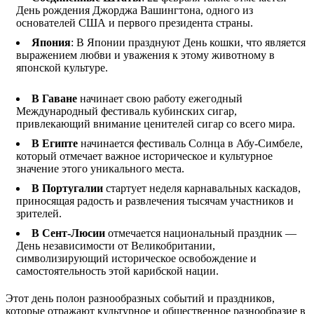
День рождения Джорджа Вашингтона, одного из
основателей США и первого президента страны.
Япония
: В Японии празднуют День кошки, что является
выражением любви и уважения к этому животному в
японской культуре.
В Гаване
начинает свою работу ежегодный
Международный фестиваль кубинских сигар,
привлекающий внимание ценителей сигар со всего мира.
В Египте
начинается фестиваль Солнца в Абу-Симбеле,
который отмечает важное историческое и культурное
значение этого уникального места.
В Португалии
стартует неделя карнавальных каскадов,
приносящая радость и развлечения тысячам участников и
зрителей.
В Сент-Люсии
отмечается национальный праздник —
День независимости от Великобритании,
символизирующий историческое освобождение и
самостоятельность этой карибской нации.
Этот день полон разнообразных событий и праздников,
которые отражают культурное и общественное разнообразие в