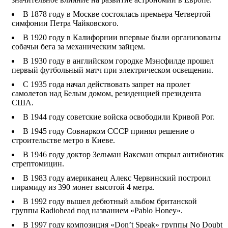
В 1878 году в Москве состоялась премьера Четвертой
симфонии Петра Чайковского.
В 1920 году в Калифорнии впервые были организованы
собачьи бега за механическим зайцем.
В 1930 году в английском городке Мэнсфилде прошел
первый футбольный матч при электрическом освещении.
С 1935 года начал действовать запрет на пролет
самолетов над Белым домом, резиденцией президента
США.
В 1944 году советские войска освободили Кривой Рог.
В 1945 году Совнарком СССР принял решение о
строительстве метро в Киеве.
В 1946 году доктор Зельман Ваксман открыл антибиотик
стрептомицин.
В 1983 году американец Алекс Червинский построил
пирамиду из 390 монет высотой 4 метра.
В 1992 году вышел дебютный альбом британской
группы Radiohead под названием «Pablo Honey».
В 1997 году композиция «Don’t Speak» группы No Doubt