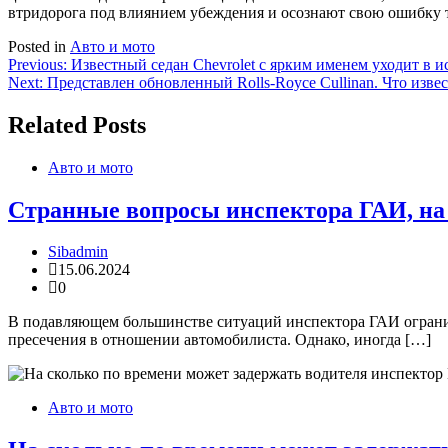
втридорога под влиянием убеждения и осознают свою ошибку т
Posted in
Авто и мото
Навигация
Previous:
Известный седан Chevrolet с ярким именем уходит в ис
Next:
Представлен обновленный Rolls-Royce Cullinan. Что извес
по
записям
Related Posts
Авто и мото
Странные вопросы инспектора ГАИ, на к
Sibadmin
15.06.2024
0
В подавляющем большинстве ситуаций инспектора ГАИ ограни
пресечения в отношении автомобилиста. Однако, иногда […]
Авто и мото