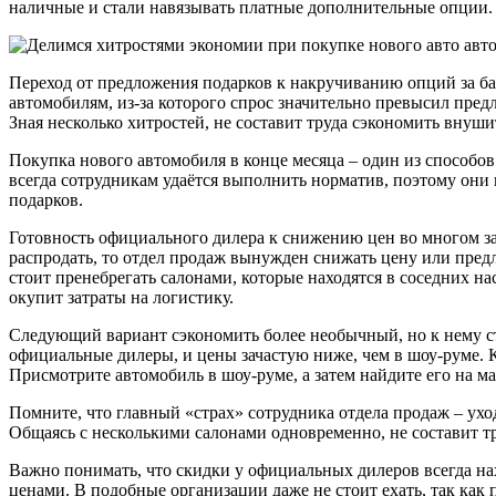
наличные и стали навязывать платные дополнительные опции. С
Переход от предложения подарков к накручиванию опций за ба
автомобилям, из-за которого спрос значительно превысил пред
Зная несколько хитростей, не составит труда сэкономить вну
Покупка нового автомобиля в конце месяца – один из способо
всегда сотрудникам удаётся выполнить норматив, поэтому они
подарков.
Готовность официального дилера к снижению цен во многом за
распродать, то отдел продаж вынужден снижать цену или пред
стоит пренебрегать салонами, которые находятся в соседних н
окупит затраты на логистику.
Следующий вариант сэкономить более необычный, но к нему с
официальные дилеры, и цены зачастую ниже, чем в шоу-руме. 
Присмотрите автомобиль в шоу-руме, а затем найдите его на 
Помните, что главный «страх» сотрудника отдела продаж – ухо
Общаясь с несколькими салонами одновременно, не составит т
Важно понимать, что скидки у официальных дилеров всегда на
ценами. В подобные организации даже не стоит ехать, так ка