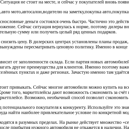
итуация не стоит на месте, и сейчас у покупателей вновь появ
снословные деньги состоялся очень быстро. Частично это дейс
ложение. Сейчас ситуация вернулась к норме, поэтому дилеры в
шительную сумму или получить целый ряд ценных подарков.
в снизить цену. В дилерских центрах установлены планы продаж
 вынуждены пересматривать ценовую политику. Именно в конце 
висит от заполненности склада. Если партия новых автомобилей
лагать другие преимущества для клиентов. Именно поэтому важн
аселённых пунктах и даже регионах. Зачастую именно там удаётс
тоит привыкать. Сейчас многие автомобили можно купить на вс
Кроме того, маркетплейсы дают возможность сэкономить за счёт
маркетплейсе. Возможно, необычный способ позволит сэкономить
д потенциального покупателя к конкуренту. Используйте это зна
руда найти наиболее привлекательное условие по конкретной мо
ходятся в разумных пределах. На рынке действует множество «с
к после прибытия нужного автомобиля не откажется в наличии. 