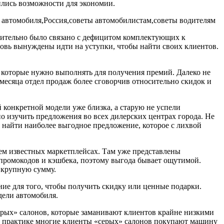
ились возможности для экономии.
твительно было связано с дефицитом комплектующих к
новь вынуждены идти на уступки, чтобы найти своих клиентов.
, которые нужно выполнять для получения премий. Далеко не
месяца отдел продаж более сговорчив относительно скидок и
 конкретной модели уже близка, а старую не успели
о изучить предложения во всех дилерских центрах города. Не
я найти наиболее выгодное предложение, которое с лихвой
ем известных маркетплейсах. Там уже представлены
 промокодов и кэшбека, поэтому выгода бывает ощутимой.
 крупную сумму.
ние для того, чтобы получить скидку или ценные подарки.
дели автомобиля.
ерых» салонов, которые заманивают клиентов крайне низкими
На практике многие клиенты «серых» салонов покупают машину