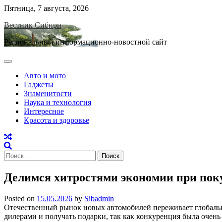
Skip
Пятница, 7 августа, 2026
to
Вестник Сибири
content
Региональный информационно-новостной сайт
Авто и мото
Гаджеты
Знаменитости
Наука и технология
Интересное
Красота и здоровье
Найти:
Делимся хитростями экономии при покуп
Posted on
15.05.2026
by
Sibadmin
Отечественный рынок новых автомобилей переживает глобальн
дилерами и получать подарки, так как конкуренция была очень