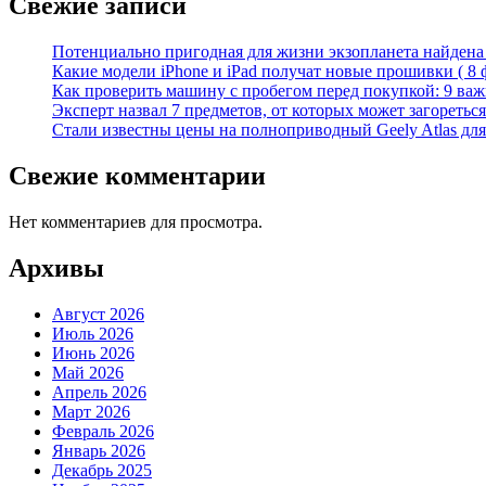
Свежие записи
Потенциально пригодная для жизни экзопланета найдена н
Какие модели iPhone и iPad получат новые прошивки ( 8 
Как проверить машину с пробегом перед покупкой: 9 важн
Эксперт назвал 7 предметов, от которых может загореться
Стали известны цены на полноприводный Geely Atlas для 
Свежие комментарии
Нет комментариев для просмотра.
Архивы
Август 2026
Июль 2026
Июнь 2026
Май 2026
Апрель 2026
Март 2026
Февраль 2026
Январь 2026
Декабрь 2025