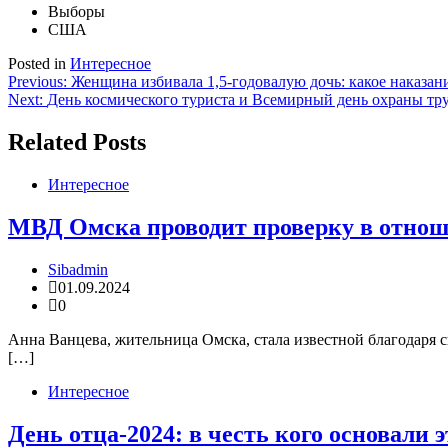
Выборы
США
Posted in
Интересное
Навигация
Previous:
Женщина избивала 1,5-годовалую дочь: какое наказан
Next:
День космического туриста и Всемирный день охраны труд
по
записям
Related Posts
Интересное
МВД Омска проводит проверку в отнош
Sibadmin
01.09.2024
0
Анна Ванцева, жительница Омска, стала известной благодаря с
[…]
Интересное
День отца-2024: в честь кого основали 