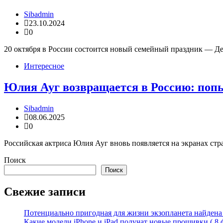
Sibadmin
23.10.2024
0
20 октября в России состоится новый семейный праздник — Де
Интересное
Юлия Ауг возвращается в Россию: попы
Sibadmin
08.06.2025
0
Российская актриса Юлия Ауг вновь появляется на экранах ст
Поиск
Поиск
Свежие записи
Потенциально пригодная для жизни экзопланета найдена н
Какие модели iPhone и iPad получат новые прошивки ( 8 