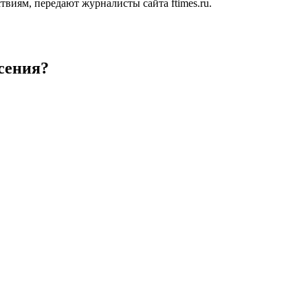
виям, передают журналисты сайта ftimes.ru.
сения?