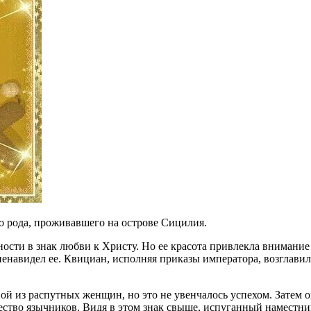
о рода, проживавшего на острове Сицилия.
ности в знак любви к Христу. Но ее красота привлекла вниман
озненавидел ее. Квициан, исполняя приказы императора, возглав
й из распутных женщин, но это не увенчалось успехом. Затем он
ество язычников. Видя в этом знак свыше, испуганный наместни