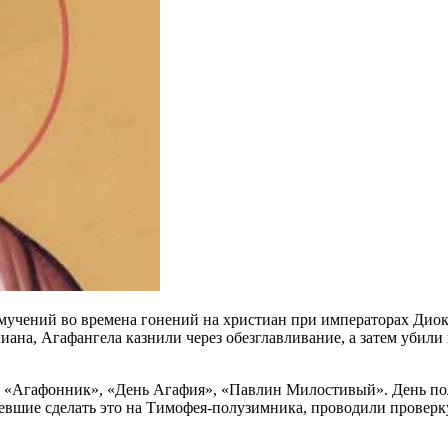
 мучений во времена гонений на христиан при императорах Дио
на, Агафангела казнили через обезглавливание, а затем убили 
», «Агафонник», «День Агафия», «Павлин Милостивый». День по
успевшие сделать это на Тимофея-полузимника, проводили проверк