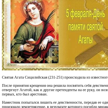
Святая Агата Сицилийская (231-251) происходила из известног
После принятия крещения она решила посвятить себя девствен
отвергнут Агатой, как и другие претенденты на ее руку, он в
первых, кто был арестован.
Наместник попытался лишить ее девственности, передав ее одно
произошло землетрясение, в результате которого погибло множ