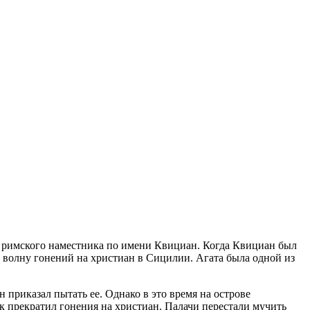
ие римского наместника по имени Квициан. Когда Квициан был
ил волну гонений на христиан в Сицилии. Агата была одной из
 приказал пытать ее. Однако в это время на острове
к прекратил гонения на христиан. Палачи перестали мучить