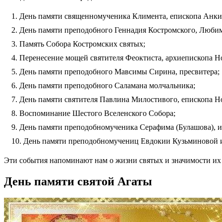
День памяти священномученика Климента, епископа Анки
День памяти преподобного Геннадия Костромского, Любим
Память Собора Костромских святых;
Перенесение мощей святителя Феоктиста, архиепископа Н
День памяти преподобного Мавсимы Сирина, пресвитера;
День памяти преподобного Саламана молчальника;
День памяти святителя Павлина Милостивого, епископа Н
Воспоминание Шестого Вселенского Собора;
День памяти преподобномученика Серафима (Булашова), и
День памяти преподобномучениц Евдокии Кузьминовой 
Эти события напоминают нам о жизни святых и значимости их 
День памяти святой Агаты