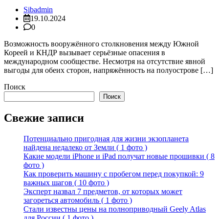
Sibadmin
19.10.2024
0
Возможность вооружённого столкновения между Южной
Кореей и КНДР вызывает серьёзные опасения в
международном сообществе. Несмотря на отсутствие явной
выгоды для обеих сторон, напряжённость на полуострове […]
Поиск
Поиск
Свежие записи
Потенциально пригодная для жизни экзопланета
найдена недалеко от Земли ( 1 фото )
Какие модели iPhone и iPad получат новые прошивки ( 8
фото )
Как проверить машину с пробегом перед покупкой: 9
важных шагов ( 10 фото )
Эксперт назвал 7 предметов, от которых может
загореться автомобиль ( 1 фото )
Стали известны цены на полноприводный Geely Atlas
для России ( 1 фото )