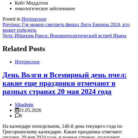
Кейт Миддлтон
онкологическое заболевание
Posted in
Интересное
Навигация
Previous:
Где можно смотреть финал Лиги Европы 2024, кто
может победить
по
Next:
Ибрахим Раиси: Внешнеполитический ястреб Ирана
записям
Related Posts
Интересное
День Волги и Всемирный день пчел:
какие еще праздники отмечают в
разных странах 20 мая 2024 года
Sibadmin
31.05.2026
0
На календаре понедельник, 140-й день текущего года по
Григорианскому календарю. Какие праздники отмечают
сегодня, 20 мая 2024 года, в разных странах, подскажет