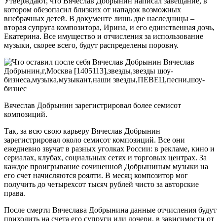
Утверждают, что Вячеслав Добрынин написал завещание, в
котором обезопасил близких от нападок возможных
внебрачных детей. В документе лишь две наследницы –
вторая супруга композитора, Ирина, и его единственная дочь,
Екатерина. Все имущество и отчисления за использование
музыки, скорее всего, будут распределены поровну.
Вячеслав Добрынин зарегистрировал более семисот
композиций.
Так, за всю свою карьеру Вячеслав Добрынин
зарегистрировал около семисот композиций. Все они
ежедневно звучат в разных уголках России: в рекламе, кино и
сериалах, клубах, социальных сетях и торговых центрах. За
каждое проигрывание сочиненной Добрыниным музыки на
его счет начисляются роялти. В месяц композитор мог
получить до четырехсот тысяч рублей чисто за авторские
права.
После смерти Вячеслава Добрынина данные отчисления будут
приходить на счета его супруги или дочери, в зависимости от