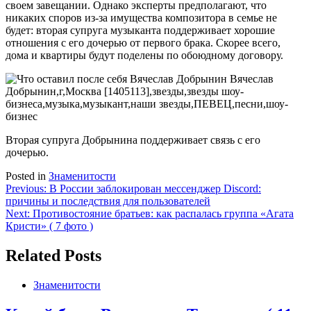
своем завещании. Однако эксперты предполагают, что
никаких споров из-за имущества композитора в семье не
будет: вторая супруга музыканта поддерживает хорошие
отношения с его дочерью от первого брака. Скорее всего,
дома и квартиры будут поделены по обоюдному договору.
Вторая супруга Добрынина поддерживает связь с его
дочерью.
Posted in
Знаменитости
Навигация
Previous:
В России заблокирован мессенджер Discord:
причины и последствия для пользователей
по
Next:
Противостояние братьев: как распалась группа «Агата
записям
Кристи» ( 7 фото )
Related Posts
Знаменитости