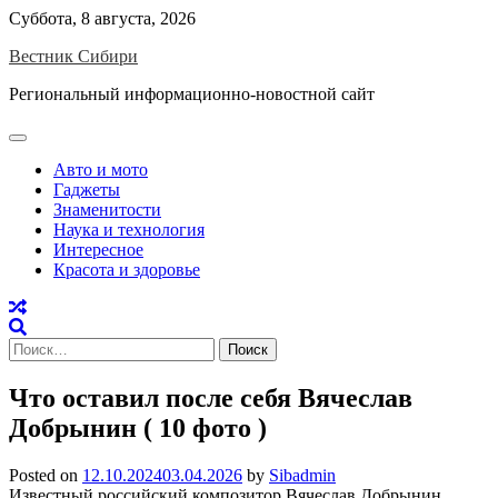
Skip
Суббота, 8 августа, 2026
to
Вестник Сибири
content
Региональный информационно-новостной сайт
Авто и мото
Гаджеты
Знаменитости
Наука и технология
Интересное
Красота и здоровье
Найти:
Что оставил после себя Вячеслав
Добрынин ( 10 фото )
Posted on
12.10.2024
03.04.2026
by
Sibadmin
Известный российский композитор Вячеслав Добрынин