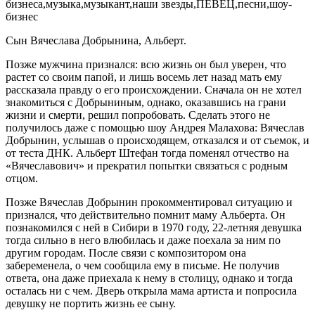
Сын Вячеслава Добрынина, Альберт.
Позже мужчина признался: всю жизнь он был уверен, что
растет со своим папой, и лишь восемь лет назад мать ему
рассказала правду о его происхождении. Сначала он не хотел
знакомиться с Добрыниным, однако, оказавшись на грани
жизни и смерти, решил попробовать. Сделать этого не
получилось даже с помощью шоу Андрея Малахова: Вячеслав
Добрынин, услышав о происходящем, отказался и от съемок, и
от теста ДНК. Альберт Штефан тогда поменял отчество на
«Вячеславович» и прекратил попытки связаться с родным
отцом.
Позже Вячеслав Добрынин прокомментировал ситуацию и
признался, что действительно помнит маму Альберта. Он
познакомился с ней в Сибири в 1970 году, 22-летняя девушка
тогда сильно в него влюбилась и даже поехала за ним по
другим городам. После связи с композитором она
забеременела, о чем сообщила ему в письме. Не получив
ответа, она даже приехала к нему в столицу, однако и тогда
осталась ни с чем. Дверь открыла мама артиста и попросила
девушку не портить жизнь ее сыну.