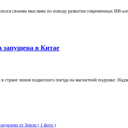
елился своими мыслями по поводу развития современных ИИ-алг
а запущена в Китае
я в стране линия подвесного поезда на магнитной подушке. Над
едалеко от Земли ( 1 фото )