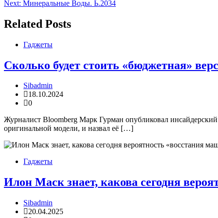
Next:
Минеральные Воды. Ь.2034
по
записям
Related Posts
Гаджеты
Сколько будет стоить «бюджетная» версия
Sibadmin
18.10.2024
0
Журналист Bloomberg Марк Гурман опубликовал инсайдерский о
оригинальной модели, и назвал её […]
Гаджеты
Илон Маск знает, какова сегодня веро
Sibadmin
20.04.2025