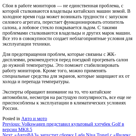
Сбои в работе мониторов — не единственная проблема, с
которой сталкиваются владельцы китайских машин зимой. В
холодное время года может возникать трудности с запуском
силового агрегата, перестает функционировать отопитель
салона, а лобовое стекло покрывается льдом. С такими
проблемами сталкиваются владельцы и других марок машин.
Все это в совокупности создает неблагоприятные условия для
эксплуатации техники.
Для предотвращения проблем, которые связаны с ЖК-
дисплеями, рекомендуется перед поездкой прогревать салон
до нужной температуры. Это поможет стабилизировать
работу мониторов. Кроме того, можно применять
специальные средства для экранов, которые защищают их от
холода и перепада температуры.
Эксперты обращают внимание на то, что китайские
автомобили, несмотря на растущую популярность, все еще не
приспособлены к эксплуатации в климатических условиях
России.
Posted in
Авто и мото
Навигация
Previous:
Volkswagen представил культовый хэтчбек Golf в
версии MK8.5
по
Next:
«АвтоВАЗ» запустит сборку Lada Niva Travel с «Яндекс