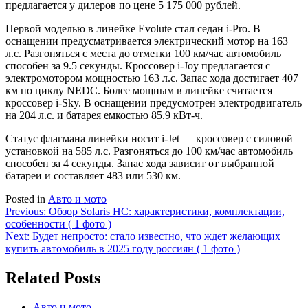
предлагается у дилеров по цене 5 175 000 рублей.
Первой моделью в линейке Evolute стал седан i-Pro. В
оснащении предусматривается электрический мотор на 163
л.с. Разгоняться с места до отметки 100 км/час автомобиль
способен за 9.5 секунды. Кроссовер i-Joy предлагается с
электромотором мощностью 163 л.с. Запас хода достигает 407
км по циклу NEDC. Более мощным в линейке считается
кроссовер i-Sky. В оснащении предусмотрен электродвигатель
на 204 л.с. и батарея емкостью 85.9 кВт-ч.
Статус флагмана линейки носит i-Jet — кроссовер с силовой
установкой на 585 л.с. Разгоняться до 100 км/час автомобиль
способен за 4 секунды. Запас хода зависит от выбранной
батареи и составляет 483 или 530 км.
Posted in
Авто и мото
Навигация
Previous:
Обзор Solaris HC: характеристики, комплектации,
особенности ( 1 фото )
по
Next:
Будет непросто: стало известно, что ждет желающих
записям
купить автомобиль в 2025 году россиян ( 1 фото )
Related Posts
Авто и мото