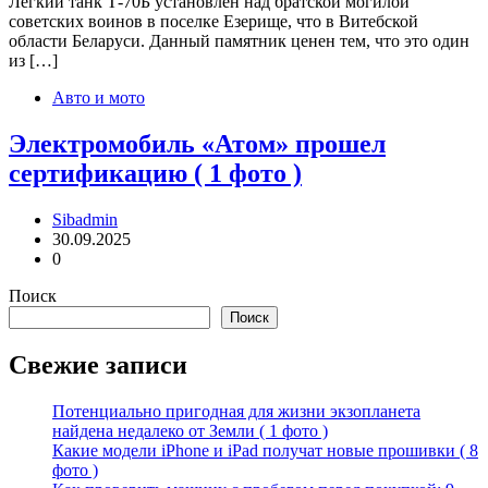
Лёгкий танк Т-70Б установлен над братской могилой
советских воинов в поселке Езерище, что в Витебской
области Беларуси. Данный памятник ценен тем, что это один
из […]
Авто и мото
Электромобиль «Атом» прошел
сертификацию ( 1 фото )
Sibadmin
30.09.2025
0
Поиск
Поиск
Свежие записи
Потенциально пригодная для жизни экзопланета
найдена недалеко от Земли ( 1 фото )
Какие модели iPhone и iPad получат новые прошивки ( 8
фото )