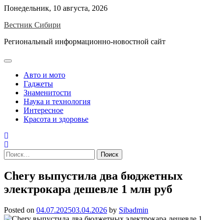
Skip
Понедельник, 10 августа, 2026
to
Вестник Сибири
content
Региональный информационно-новостной сайт
Авто и мото
Гаджеты
Знаменитости
Наука и технология
Интересное
Красота и здоровье
Найти:
Chery выпустила два бюджетных
электрокара дешевле 1 млн руб
Posted on
04.07.2025
03.04.2026
by
Sibadmin