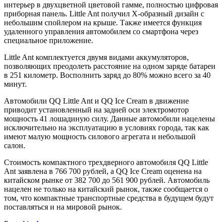
интерьер в двухцветной цветовой гамме, полностью цифровая
приборная панель. Little Ant получил Х-образный дизайн с
небольшим спойлером на крыше. Также имеется функция
удаленного управления автомобилем со смартфона через
специальное приложение.
Little Ant комплектуется двумя видами аккумуляторов,
позволяющих преодолеть расстояние на одном заряде батареи
в 251 километр. Восполнить заряд до 80% можно всего за 40
минут.
Автомобили QQ Little Ant и QQ Ice Cream в движение
приводит установленный на задней оси электромотор
мощность 41 лошадиную силу. Данные автомобили нацелены
исключительно на эксплуатацию в условиях города, так как
имеют малую мощность силового агрегата и небольшой
салон.
Стоимость компактного трехдверного автомобиля QQ Little
Ant заявлена в 766 700 рублей, а QQ Ice Cream оценена на
китайском рынке от 382 700 до 561 900 рублей. Автомобиль
нацелен не только на китайский рынок, также сообщается о
том, что компактные транспортные средства в будущем будут
поставляться и на мировой рынок.