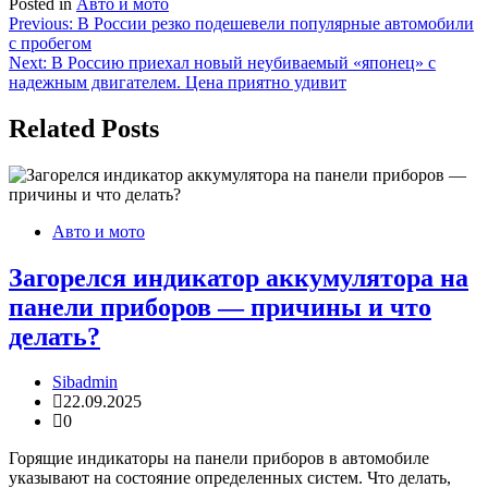
Posted in
Авто и мото
Навигация
Previous:
В России резко подешевели популярные автомобили
с пробегом
по
Next:
В Россию приехал новый неубиваемый «японец» с
записям
надежным двигателем. Цена приятно удивит
Related Posts
Авто и мото
Загорелся индикатор аккумулятора на
панели приборов — причины и что
делать?
Sibadmin
22.09.2025
0
Горящие индикаторы на панели приборов в автомобиле
указывают на состояние определенных систем. Что делать,