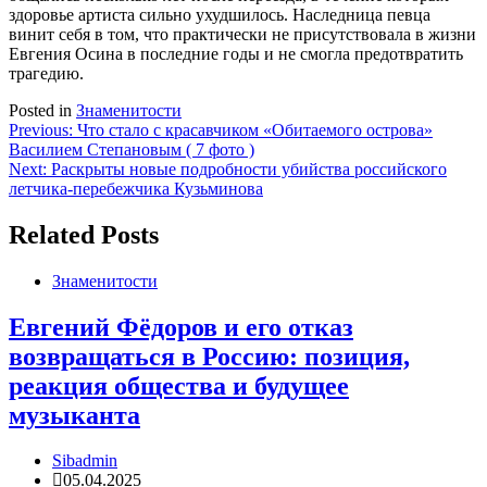
здоровье артиста сильно ухудшилось. Наследница певца
винит себя в том, что практически не присутствовала в жизни
Евгения Осина в последние годы и не смогла предотвратить
трагедию.
Posted in
Знаменитости
Навигация
Previous:
Что стало с красавчиком «Обитаемого острова»
Василием Степановым ( 7 фото )
по
Next:
Раскрыты новые подробности убийства российского
записям
летчика-перебежчика Кузьминова
Related Posts
Знаменитости
Евгений Фёдоров и его отказ
возвращаться в Россию: позиция,
реакция общества и будущее
музыканта
Sibadmin
05.04.2025