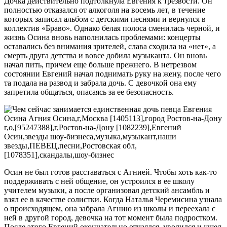
Дочка действительно подтолкнула Евгения к трезвости. Он
полностью отказался от алкоголя на восемь лет, в течение
которых записал альбом с детскими песнями и вернулся в
коллектив «Браво». Однако белая полоса сменилась черной, и
жизнь Осина вновь наполнилась проблемами: концерты
оставались без внимания зрителей, слава сходила на «нет», а
смерть друга детства и вовсе добила музыканта. Он вновь
начал пить, причем еще больше прежнего. В нетрезвом
состоянии Евгений начал поднимать руку на жену, после чего
та подала на развод и забрала дочь. С девочкой она ему
запретила общаться, опасаясь за ее безопасность.
Осин не был готов расставаться с Агнией. Чтобы хоть как-то
поддерживать с ней общение, он устроился в ее школу
учителем музыки, а после организовал детский ансамбль и
взял ее в качестве солистки. Когда Наталья Черемисина узнала
о происходящем, она забрала Агнию из школы и переехала с
ней в другой город, девочка на тот момент была подростком.
После этого Евгений окончательно отчаялся, уволился и ушел