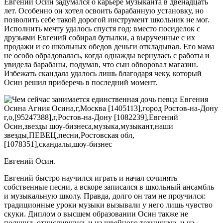
Евгений Осин задумался о карьере музыканта в двенадцать
лет. Особенно он хотел освоить барабанную установку, но
позволить себе такой дорогой инструмент школьник не мог.
Исполнить мечту удалось спустя год: вместо посиделок с
друзьями Евгений собирал бутылки, а вырученные с их
продажи и со школьных обедов деньги откладывал. Его мама
не особо обрадовалась, когда однажды вернулась с работы и
увидела барабаны, подумав, что сын обворовал магазин.
Избежать скандала удалось лишь благодаря чеку, который
Осин решил приберечь в последний момент.
Евгений Осин.
Евгений быстро научился играть и начал сочинять
собственные песни, а вскоре записался в школьный ансамбль
и музыкальную школу. Правда, долго он там не проучился:
традиционные уроки музыки вызывали у него лишь чувство
скуки. Диплом о высшем образовании Осин также не
получил, отчислившись и из швейного техникума, и из