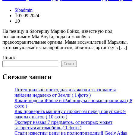
Sibadmin
05.09.2024
0
На певицу и блогершу Марию Бойко, известную под
псевдонимом Mia Boyka, подали жалобу в
правоохранительные органы. Мама восьмилетней Марьяны,
которая увлекается квадробингом, обвинила артистку в […]
Поиск
Поиск
Свежие записи
Потенциально пригодная для жизни экзопланета
найдена недалеко от Земли ( 1 фото )
Какие модели iPhone и iPad получат новые прошивки ( 8
фото )
Как проверить машину с пробегом перед покупкой: 9
важных шагов ( 10 фото )
Эксперт назвал 7 предметов, от которых может
загореться автомобиль ( 1 фото )
Стали известны цены на полноприводный Geely Atlas