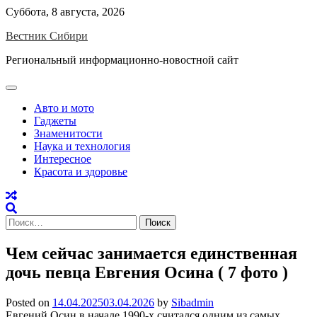
Skip
Суббота, 8 августа, 2026
to
Вестник Сибири
content
Региональный информационно-новостной сайт
Авто и мото
Гаджеты
Знаменитости
Наука и технология
Интересное
Красота и здоровье
Найти:
Чем сейчас занимается единственная
дочь певца Евгения Осина ( 7 фото )
Posted on
14.04.2025
03.04.2026
by
Sibadmin
Евгений Осин в начале 1990-х считался одним из самых