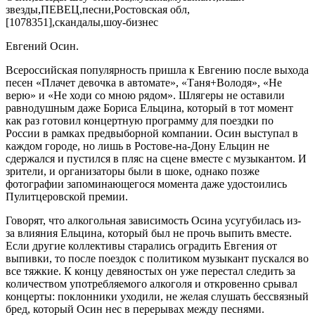
Евгений Осин.
Всероссийская популярность пришла к Евгению после выхода
песен «Плачет девочка в автомате», «Таня+Володя», «Не
верю» и «Не ходи со мною рядом». Шлягеры не оставили
равнодушным даже Бориса Ельцина, который в тот момент
как раз готовил концертную программу для поездки по
России в рамках предвыборной компании. Осин выступал в
каждом городе, но лишь в Ростове-на-Дону Ельцин не
сдержался и пустился в пляс на сцене вместе с музыкантом. И
зрители, и организаторы были в шоке, однако позже
фотографии запоминающегося момента даже удостоились
Пулитцеровской премии.
Говорят, что алкогольная зависимость Осина усугубилась из-
за влияния Ельцина, который был не прочь выпить вместе.
Если другие коллективы старались оградить Евгения от
выпивки, то после поездок с политиком музыкант пускался во
все тяжкие. К концу девяностых он уже перестал следить за
количеством употребляемого алкоголя и откровенно срывал
концерты: поклонники уходили, не желая слушать бессвязный
бред, который Осин нес в перерывах между песнями.