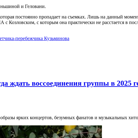
иньшиной и Геловани.
торая постоянно пропадает на съемках. Лишь на данный момент а
А с Козловским, с которым она практически не расстается в пос
летчика-перебежчика Кузьминова
да ждать воссоединения группы в 2025 г
 образы ярких концертов, безумных фанатов и музыкальных хито