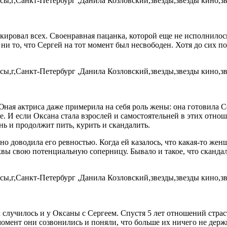
ровал всех. Своенравная пацанка, которой еще не исполнилось
ни то, что Сергей на тот момент был несвободен. Хотя до сих п
Юная актриса даже примерила на себя роль жены: она готовила 
 И если Оксана стала взрослей и самостоятельней в этих отноше
нь и продолжит пить, курить и скандалить.
нно доводила его ревностью. Когда ей казалось, что какая-то ж
квы свою потенциальную соперницу. Бывало и такое, что сканда
к случилось и у Оксаны с Сергеем. Спустя 5 лет отношений стр
омент они созвонились и поняли, что больше их ничего не держи