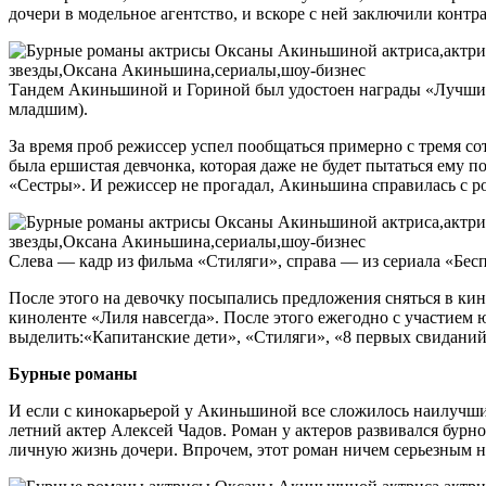
дочери в модельное агентство, и вскоре с ней заключили контр
Тандем Акиньшиной и Гориной был удостоен награды «Лучший 
младшим).
За время проб режиссер успел пообщаться примерно с тремя со
была ершистая девчонка, которая даже не будет пытаться ему по
«Сестры». И режиссер не прогадал, Акиньшина справилась с р
Слева — кадр из фильма «Стиляги», справа — из сериала «Бе
После этого на девочку посыпались предложения сняться в кин
киноленте «Лиля навсегда». После этого ежегодно с участием 
выделить:«Капитанские дети», «Стиляги», «8 первых свидани
Бурные романы
И если с кинокарьерой у Акиньшиной все сложилось наилучшим 
летний актер Алексей Чадов. Роман у актеров развивался бурно,
личную жизнь дочери. Впрочем, этот роман ничем серьезным не