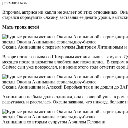
расходиться.
Впрочем, актриса ни капли не жалеет об этих отношениях. Он
старался образумить Оксану, заставлял ее делать уроки, вытаск
Мать троих детей
Оксана Акиньшина с первым мужем Дмитрием Литвиновым и
Вскоре после разрыва со Шнуровым актриса вышла замуж за Дм
месяцев после знакомства влюбленные поженились. В скором вр
Сейчас сын уже повзрослел, и в июне этого года отметит свое 1
Оксана Акиньшина и Алексей Воробьев так и не дошли до ЗАГ
Акиньшина не была долго одинока, она с головой ушла в рома
разругалась и рассталась. Оксана заявила, что никогда больше
Акиньшина со вторым супругом Арчилом Геловани.