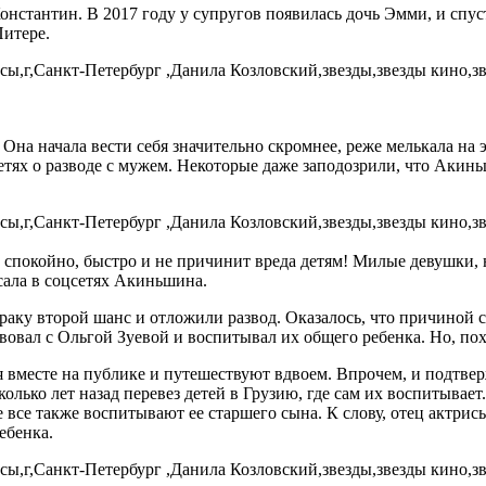
Константин. В 2017 году у супругов появилась дочь Эмми, и спу
Питере.
 Она начала вести себя значительно скромнее, реже мелькала на 
сетях о разводе с мужем. Некоторые даже заподозрили, что Акин
т спокойно, быстро и не причинит вреда детям! Милые девушки,
сала в соцсетях Акиньшина.
браку второй шанс и отложили развод. Оказалось, что причиной
овал с Ольгой Зуевой и воспитывал их общего ребенка. Но, пох
 вместе на публике и путешествуют вдвоем. Впрочем, и подтвер
лько лет назад перевез детей в Грузию, где сам их воспитывает.
е все также воспитывают ее старшего сына. К слову, отец актрисы
ебенка.