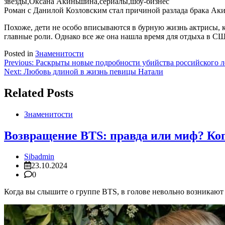
Роман с Данилой Козловским стал причиной разлада брака Ак
Похоже, дети не особо вписываются в бурную жизнь актрисы, ко
главные роли. Однако все же она нашла время для отдыха в СШ
Posted in
Знаменитости
Навигация
Previous:
Раскрыты новые подробности убийства российского 
Next:
Любовь длиной в жизнь певицы Натали
по
записям
Related Posts
Знаменитости
Возвращение BTS: правда или миф? Ког
Sibadmin
23.10.2024
0
Когда вы слышите о группе BTS, в голове невольно возникают