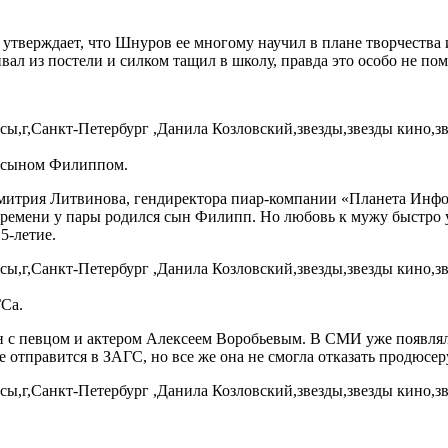
а утверждает, что Шнуров ее многому научил в плане творчеств
ивал из постели и силком тащил в школу, правда это особо не пом
 сыном Филиппом.
итрия Литвинова, гендиректора пиар-компании «Планета Информ
емени у пары родился сын Филипп. Но любовь к мужу быстро уга
5-летие.
Са.
н с певцом и актером Алексеем Воробьевым. В СМИ уже появлял
 не отправится в ЗАГС, но все же она не смогла отказать продюс