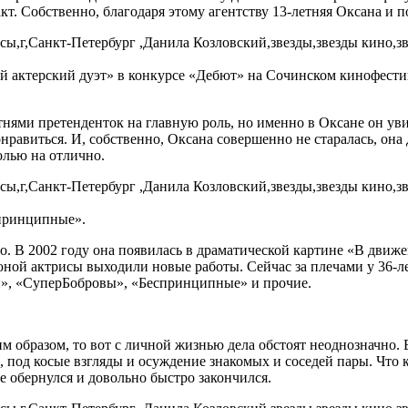
акт. Собственно, благодаря этому агентству 13-летняя Оксана и
актерский дуэт» в конкурсе «Дебют» на Сочинском кинофестив
тнями претенденток на главную роль, но именно в Оксане он уви
нравиться. И, собственно, Оксана совершенно не старалась, она 
олью на отлично.
спринципные».
о. В 2002 году она появилась в драматической картине «В движ
юной актрисы выходили новые работы. Сейчас за плечами у 36-л
й», «СуперБобровы», «Беспринципные» и прочие.
образом, то вот с личной жизнью дела обстоят неоднозначно. В
 под косые взгляды и осуждение знакомых и соседей пары. Что кас
 обернулся и довольно быстро закончился.