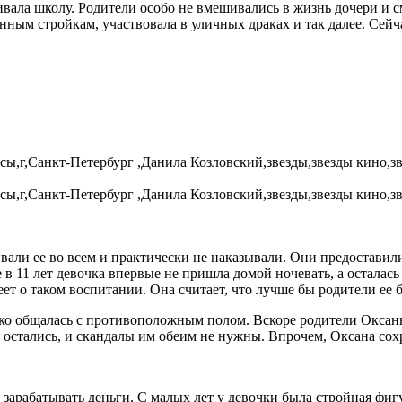
ивала школу. Родители особо не вмешивались в жизнь дочери и с
ным стройкам, участвовала в уличных драках и так далее. Сейча
ивали ее во всем и практически не наказывали. Они предоставил
 в 11 лет девочка впервые не пришла домой ночевать, а осталась 
еет о таком воспитании. Она считает, что лучше бы родители ее 
изко общалась с противоположным полом. Вскоре родители Оксан
 и остались, и скандалы им обеим не нужны. Впрочем, Оксана со
о зарабатывать деньги. С малых лет у девочки была стройная фи