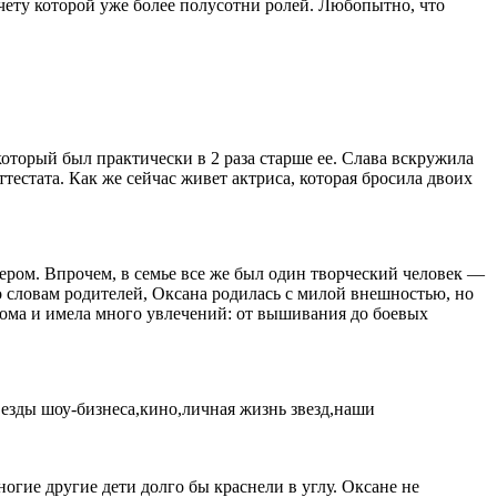
чету которой уже более полусотни ролей. Любопытно, что
который был практически в 2 раза старше ее. Слава вскружила
естата. Как же сейчас живет актриса, которая бросила двоих
тером. Впрочем, в семье все же был один творческий человек —
 словам родителей, Оксана родилась с милой внешностью, но
дома и имела много увлечений: от вышивания до боевых
ногие другие дети долго бы краснели в углу. Оксане не