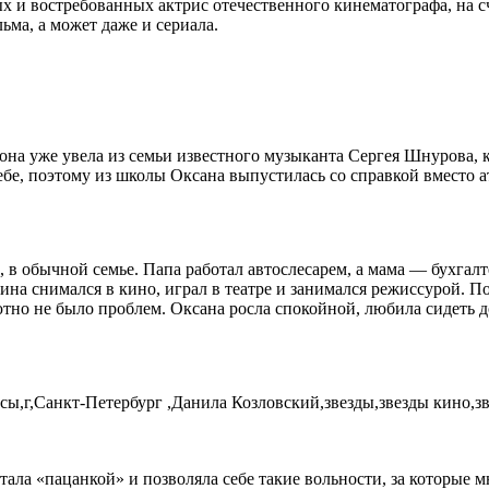
 и востребованных актрис отечественного кинематографа, на с
ьма, а может даже и сериала.
 она уже увела из семьи известного музыканта Сергея Шнурова, 
е, поэтому из школы Оксана выпустилась со справкой вместо атт
 в обычной семье. Папа работал автослесарем, а мама — бухгал
а снимался в кино, играл в театре и занимался режиссурой. По
ютно не было проблем. Оксана росла спокойной, любила сидеть 
тала «пацанкой» и позволяла себе такие вольности, за которые м