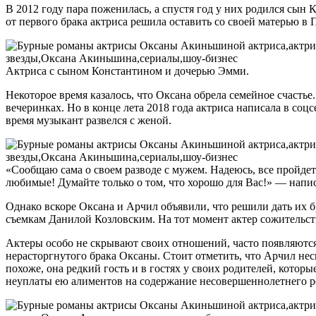
В 2012 году пара поженилась, а спустя год у них родился сын 
от первого брака актриса решила оставить со своей матерью в 
Актриса с сыном Константином и дочерью Эмми.
Некоторое время казалось, что Оксана обрела семейное счастье.
вечеринках. Но в конце лета 2018 года актриса написала в соц
время музыкант развелся с женой.
«Сообщаю сама о своем разводе с мужем. Надеюсь, все пройде
любимые! Думайте только о том, что хорошо для Вас!» — напи
Однако вскоре Оксана и Арчил объявили, что решили дать их 
съемкам Данилой Козловским. На тот момент актер сожительств
Актеры особо не скрывают своих отношений, часто появляются
нерасторгнутого брака Оксаны. Стоит отметить, что Арчил неско
похоже, она редкий гость и в гостях у своих родителей, которы
неуплаты ею алиментов на содержание несовершеннолетнего р