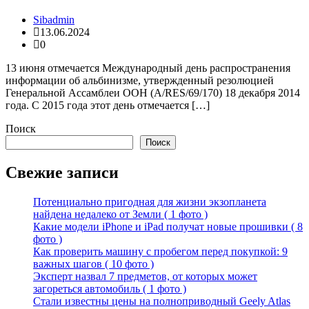
Sibadmin
13.06.2024
0
13 июня отмечается Международный день распространения
информации об альбинизме, утвержденный резолюцией
Генеральной Ассамблеи ООН (A/RES/69/170) 18 декабря 2014
года. С 2015 года этот день отмечается […]
Поиск
Поиск
Свежие записи
Потенциально пригодная для жизни экзопланета
найдена недалеко от Земли ( 1 фото )
Какие модели iPhone и iPad получат новые прошивки ( 8
фото )
Как проверить машину с пробегом перед покупкой: 9
важных шагов ( 10 фото )
Эксперт назвал 7 предметов, от которых может
загореться автомобиль ( 1 фото )
Стали известны цены на полноприводный Geely Atlas