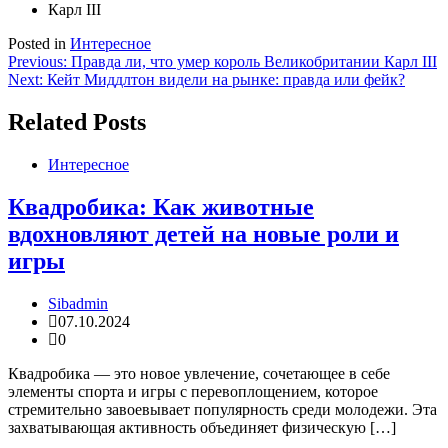
Карл III
Posted in
Интересное
Навигация
Previous:
Правда ли, что умер король Великобритании Карл III
Next:
Кейт Миддлтон видели на рынке: правда или фейк?
по
записям
Related Posts
Интересное
Квадробика: Как животные
вдохновляют детей на новые роли и
игры
Sibadmin
07.10.2024
0
Квадробика — это новое увлечение, сочетающее в себе
элементы спорта и игры с перевоплощением, которое
стремительно завоевывает популярность среди молодежи. Эта
захватывающая активность объединяет физическую […]