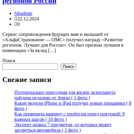
регионов России
Sibadmin
22.12.2024
0
Сервис сопровождения будущих мам и малышей от
«АльфаСтрахование — ОМС» получил награду «Развитие
регионов. Лучшее для России». Он был признан лучшим в
номинации «За вклад […]
Поиск
Поиск
Свежие записи
Потенциально пригодная для жизни экзопланета
найдена недалеко от Земли ( 1 фото )
Какие модели iPhone и iPad получат новые прошивки ( 8
фото )
Как проверить машину с пробегом перед покупкой: 9
важных шагов ( 10 фото )
Эксперт назвал 7 предметов, от которых может
загореться автомобиль ( 1 фото )