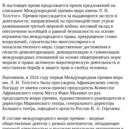
В настоящее время продолжается прием предложений на
соискание Международной премии мира имени Л. Н.
Толстого. Премия присуждается за выдающиеся заслуги в
деятельности, направленной на противодействие угрозе
развязывания третьей мировой войны; весомый вклад в
обеспечение всеобщей и равной безопасности на основе
верховенства международного права, прекращение гонки
вооружений, строительство многополярного и
ненасильственного мира; существенные достижения в
области демилитаризации, демократизации и гуманизации
международных отношений на основе общепринятых норм
морали и права; активную миротворческую деятельность и
неустанную борьбу в защиту прав и свобод человека.
Напомним, в 2024 году первая Международная премия мира
им. Л. Н. Толстого была присуждена Африканскому союзу.
Награду от имени союза принял председатель Комиссии
Африканского союза Мусса Факи Махамат из рук
председателя жюри премии, художественного руководителя и
директора Мариинского театра, генерального директора
Большого театра, народного артиста России В. А. Гергиева.
В составе международного жюри премии – видные
общественные деятели с разных континентов, обладающие
широкой известностью и высоким моральным авторитетом в