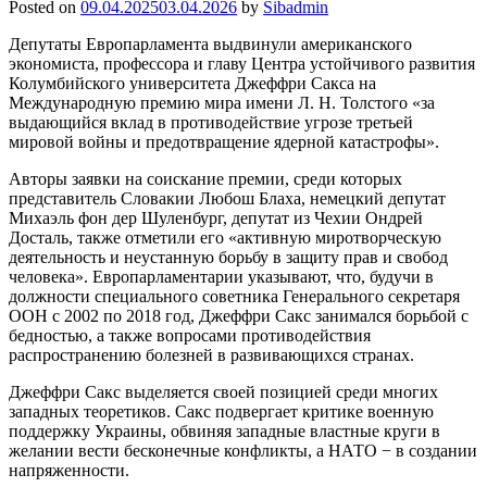
Posted on
09.04.2025
03.04.2026
by
Sibadmin
Депутаты Европарламента выдвинули американского
экономиста, профессора и главу Центра устойчивого развития
Колумбийского университета Джеффри Сакса на
Международную премию мира имени Л. Н. Толстого «за
выдающийся вклад в противодействие угрозе третьей
мировой войны и предотвращение ядерной катастрофы».
Авторы заявки на соискание премии, среди которых
представитель Словакии Любош Блаха, немецкий депутат
Михаэль фон дер Шуленбург, депутат из Чехии Ондрей
Досталь, также отметили его «активную миротворческую
деятельность и неустанную борьбу в защиту прав и свобод
человека». Европарламентарии указывают, что, будучи в
должности специального советника Генерального секретаря
ООН с 2002 по 2018 год, Джеффри Сакс занимался борьбой с
бедностью, а также вопросами противодействия
распространению болезней в развивающихся странах.
Джеффри Сакс выделяется своей позицией среди многих
западных теоретиков. Сакс подвергает критике военную
поддержку Украины, обвиняя западные властные круги в
желании вести бесконечные конфликты, а НАТО − в создании
напряженности.