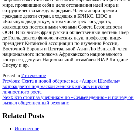
мире, проявившие себя в деле отстаивания идей мира и
сотрудничества между народами. Члены жюри премии –
граждане девяти стран, входящих в БРИКС, ШОС и
«Большую двадцатку», в том числе трех государств,
являющихся постоянными членами Совета Безопасности
ООН. В их числе: французский общественный деятель Пьер
де Голль, доктор филологических наук, профессор, вице-
президент Китайской ассоциации по изучению России,
Восточной Европы и Центральной Азии Лю Вэньфэй, член
национального исполкома Африканского национального
конгресса, депутат Национальной ассамблеи ЮАР Линдиве
Сисулу и др.
Posted in
Интересное
Навигация
Previous:
Секта в новой обёртке: как «Ашрам Шамбалы»
возрождается под маской женских клубов и курсов
по
личностного роста
записям
Next:
Кто стоит за учебником по «Семьеведению» и почему он
вызвал общественный резонанс
Related Posts
Интересное