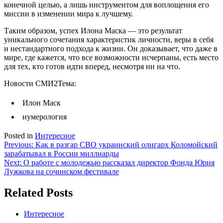
конечной целью, а лишь инструментом для воплощения его
миссии в изменении мира к лучшему.
Таким образом, успех Илона Маска — это результат
уникального сочетания характеристик личности, веры в себя
и нестандартного подхода к жизни. Он доказывает, что даже в
мире, где кажется, что все возможности исчерпаны, есть место
для тех, кто готов идти вперед, несмотря ни на что.
Новости СМИ2
Тема:
Илон Маск
нумерология
Posted in
Интересное
Навигация
Previous:
Как в разгар СВО украинский олигарх Коломойский
зарабатывал в России миллиарды
по
Next:
О работе с молодежью рассказал директор Фонда Юрия
записям
Лужкова на сочинском фестивале
Related Posts
Интересное