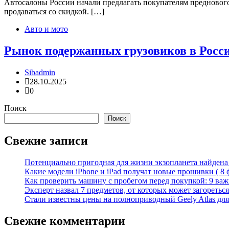
Автосалоны России начали предлагать покупателям преднового
продаваться со скидкой. […]
Авто и мото
Рынок подержанных грузовиков в России
Sibadmin
28.10.2025
0
Поиск
Поиск
Свежие записи
Потенциально пригодная для жизни экзопланета найдена н
Какие модели iPhone и iPad получат новые прошивки ( 8 
Как проверить машину с пробегом перед покупкой: 9 важн
Эксперт назвал 7 предметов, от которых может загореться
Стали известны цены на полноприводный Geely Atlas для 
Свежие комментарии