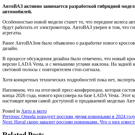
АвтоВАЗ активно занимается разработкой гибридной модели
автомобилей.
Особенностью новой модели станет то, что передние колеса а
будут работать от электромотора. АвтоВАЗ уверен в том, что
агрегаты.
Ранее АвтоВАЗом было объявлено о разработке нового кроссо
дизайн.
В процессе обсуждения дизайна было отмечено, что новый кр
версии LADA Vesta, и с меньшими углами наклона. На задней
световой полосы с повторителем стоп-сигнала.
Хотя конкретных технических подробностей пока нет, эксперты
Напомним, что на итоговой пресс-конференции, которая состоя
конца 2026 года, нового кроссовера на базе LADA Vesta. Этот 
настоящее время самой доступной и продаваемой моделью Авт
Posted in
Авто и мото
Навигация
Previous:
Omoda порадует россиян двумя новинками в 2024 году. 
Next:
Haval скоро завалит россиян новинками. Что о них известн
по
записям
Related Posts