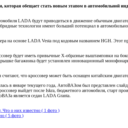
, которая обещает стать новым этапом в автомобильной инд
втомобиля LADA будут приводиться в движение обычным двигател
 гибридные технологии имеют больший потенциал в автомобильно
вера на основе LADA Vesta под кодовым названием HGH. Этот 
оссовер будет иметь привычные Х-образные выштамповки на бок
 крышке багажника будет установлен инновационный монофонарь
 считают, что кроссовер может быть оснащен китайским двигате
лась в январе текущего года, АвтоВАЗом был представлен слайд
кроссовер выйдет после Iskra, бюджетного автомобиля, старт про
оВАЗа является седан LADA Granta.
Что о них известно ( 1 фото )
о ( 5 фото )