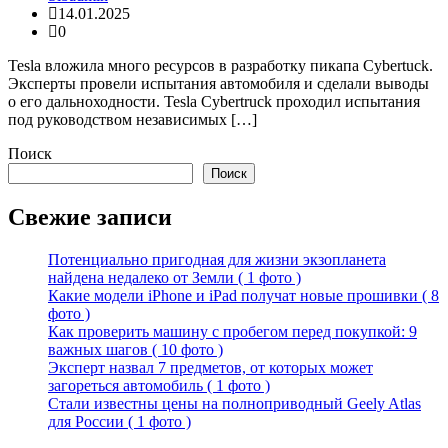
14.01.2025
0
Tesla вложила много ресурсов в разработку пикапа Cybertuck.
Эксперты провели испытания автомобиля и сделали выводы
о его дальноходности. Tesla Cybertruck проходил испытания
под руководством независимых […]
Поиск
Поиск
Свежие записи
Потенциально пригодная для жизни экзопланета
найдена недалеко от Земли ( 1 фото )
Какие модели iPhone и iPad получат новые прошивки ( 8
фото )
Как проверить машину с пробегом перед покупкой: 9
важных шагов ( 10 фото )
Эксперт назвал 7 предметов, от которых может
загореться автомобиль ( 1 фото )
Стали известны цены на полноприводный Geely Atlas
для России ( 1 фото )