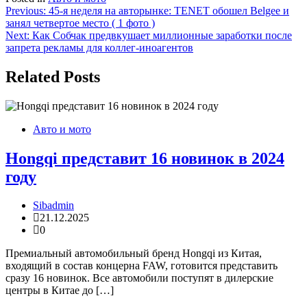
Навигация
Previous:
45-я неделя на авторынке: TENET обошел Belgee и
занял четвертое место ( 1 фото )
по
Next:
Как Собчак предвкушает миллионные заработки после
записям
запрета рекламы для коллег-иноагентов
Related Posts
Авто и мото
Hongqi представит 16 новинок в 2024
году
Sibadmin
21.12.2025
0
Премиальный автомобильный бренд Hongqi из Китая,
входящий в состав концерна FAW, готовится представить
сразу 16 новинок. Все автомобили поступят в дилерские
центры в Китае до […]