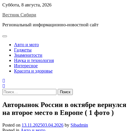
Skip
Суббота, 8 августа, 2026
to
Вестник Сибири
content
Региональный информационно-новостной сайт
Авто и мото
Гаджеты
Знаменитости
Наука и технология
Интересное
Красота и здоровье
Найти:
Авторынок России в октябре вернулся
на второе место в Европе ( 1 фото )
Posted on
13.11.2025
03.04.2026
by
Sibadmin
Posted in
Авто и мото