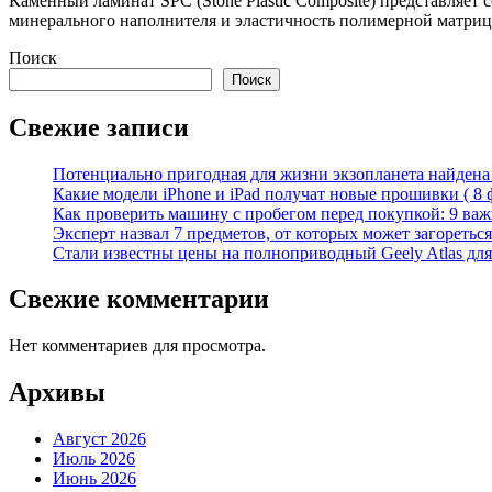
Каменный ламинат SPC (Stone Plastic Composite) представляе
минерального наполнителя и эластичность полимерной матриц
Поиск
Поиск
Свежие записи
Потенциально пригодная для жизни экзопланета найдена н
Какие модели iPhone и iPad получат новые прошивки ( 8 
Как проверить машину с пробегом перед покупкой: 9 важн
Эксперт назвал 7 предметов, от которых может загореться
Стали известны цены на полноприводный Geely Atlas для 
Свежие комментарии
Нет комментариев для просмотра.
Архивы
Август 2026
Июль 2026
Июнь 2026