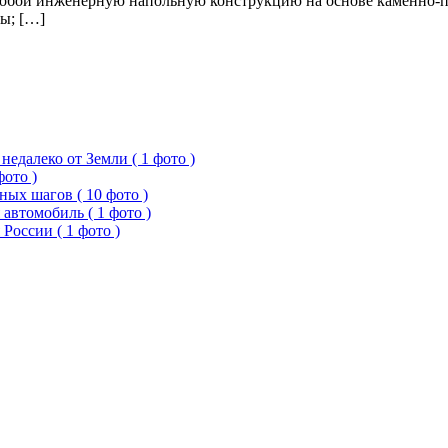
т собой инженерную напольную конструкцию на основе каменно-
ы; […]
едалеко от Земли ( 1 фото )
фото )
ых шагов ( 10 фото )
 автомобиль ( 1 фото )
России ( 1 фото )