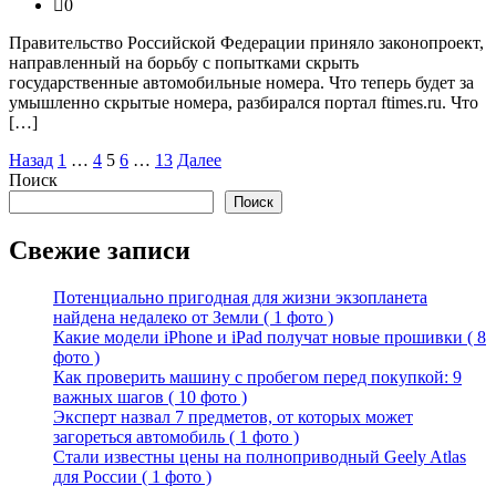
0
Правительство Российской Федерации приняло законопроект,
направленный на борьбу с попытками скрыть
государственные автомобильные номера. Что теперь будет за
умышленно скрытые номера, разбирался портал ftimes.ru. Что
[…]
Пагинация
Назад
1
…
4
5
6
…
13
Далее
Поиск
записей
Поиск
Свежие записи
Потенциально пригодная для жизни экзопланета
найдена недалеко от Земли ( 1 фото )
Какие модели iPhone и iPad получат новые прошивки ( 8
фото )
Как проверить машину с пробегом перед покупкой: 9
важных шагов ( 10 фото )
Эксперт назвал 7 предметов, от которых может
загореться автомобиль ( 1 фото )
Стали известны цены на полноприводный Geely Atlas
для России ( 1 фото )